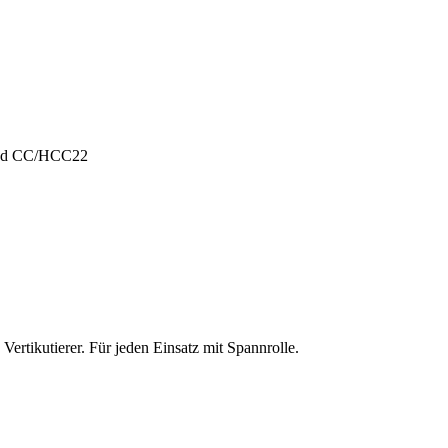
und CC/HCC22
ertikutierer. Für jeden Einsatz mit Spannrolle.