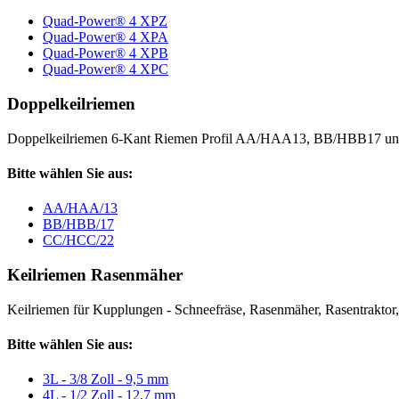
Quad-Power® 4 XPZ
Quad-Power® 4 XPA
Quad-Power® 4 XPB
Quad-Power® 4 XPC
Doppelkeilriemen
Doppelkeilriemen 6-Kant Riemen Profil AA/HAA13, BB/HBB17 
Bitte wählen Sie aus:
AA/HAA/13
BB/HBB/17
CC/HCC/22
Keilriemen Rasenmäher
Keilriemen für Kupplungen - Schneefräse, Rasenmäher, Rasentraktor, V
Bitte wählen Sie aus:
3L - 3/8 Zoll - 9,5 mm
4L - 1/2 Zoll - 12,7 mm