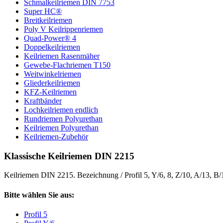
Schmalkeilriemen DIN 7753
Super HC®
Breitkeilriemen
Poly V Keilrippenriemen
Quad-Power® 4
Doppelkeilriemen
Keilriemen Rasenmäher
Gewebe-Flachriemen T150
Weitwinkelriemen
Gliederkeilriemen
KFZ-Keilriemen
Kraftbänder
Lochkeilriemen endlich
Rundriemen Polyurethan
Keilriemen Polyurethan
Keilriemen-Zubehör
Klassische Keilriemen DIN 2215
Keilriemen DIN 2215. Bezeichnung / Profil 5, Y/6, 8, Z/10, A/13, B
Bitte wählen Sie aus:
Profil 5