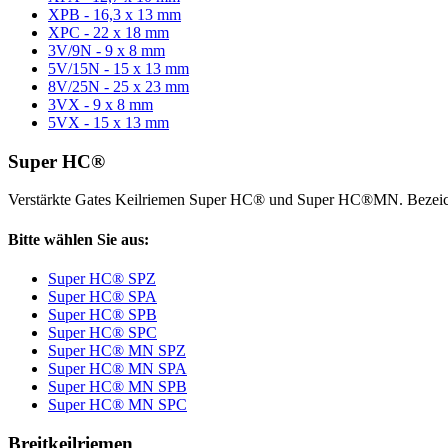
XPB - 16,3 x 13 mm
XPC - 22 x 18 mm
3V/9N - 9 x 8 mm
5V/15N - 15 x 13 mm
8V/25N - 25 x 23 mm
3VX - 9 x 8 mm
5VX - 15 x 13 mm
Super HC®
Verstärkte Gates Keilriemen Super HC® und Super HC®MN. Bezeic
Bitte wählen Sie aus:
Super HC® SPZ
Super HC® SPA
Super HC® SPB
Super HC® SPC
Super HC® MN SPZ
Super HC® MN SPA
Super HC® MN SPB
Super HC® MN SPC
Breitkeilriemen