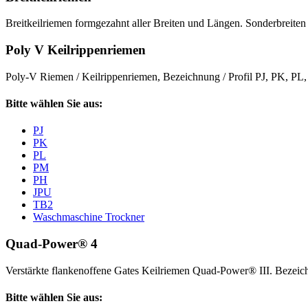
Breitkeilriemen formgezahnt aller Breiten und Längen. Sonderbreiten 
Poly V Keilrippenriemen
Poly-V Riemen / Keilrippenriemen, Bezeichnung / Profil PJ, PK, P
Bitte wählen Sie aus:
PJ
PK
PL
PM
PH
JPU
TB2
Waschmaschine Trockner
Quad-Power® 4
Verstärkte flankenoffene Gates Keilriemen Quad-Power® III. Beze
Bitte wählen Sie aus: