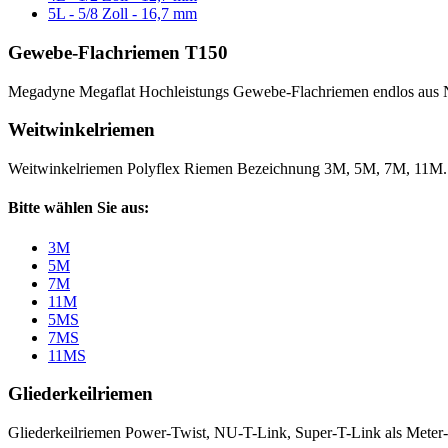
5L - 5/8 Zoll - 16,7 mm
Gewebe-Flachriemen T150
Megadyne Megaflat Hochleistungs Gewebe-Flachriemen endlos aus 
Weitwinkelriemen
Weitwinkelriemen Polyflex Riemen Bezeichnung 3M, 5M, 7M, 11M
Bitte wählen Sie aus:
3M
5M
7M
11M
5MS
7MS
11MS
Gliederkeilriemen
Gliederkeilriemen Power-Twist, NU-T-Link, Super-T-Link als Meter