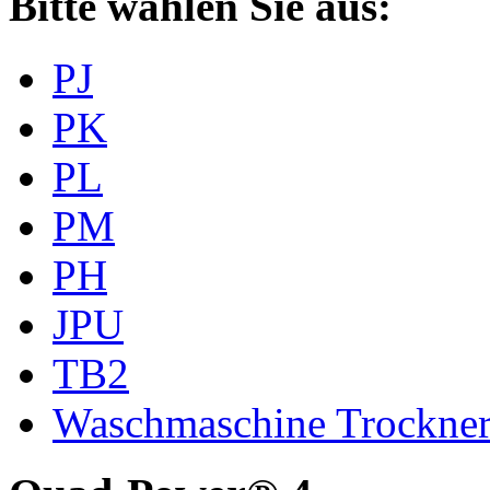
Bitte wählen Sie aus:
PJ
PK
PL
PM
PH
JPU
TB2
Waschmaschine Trockne