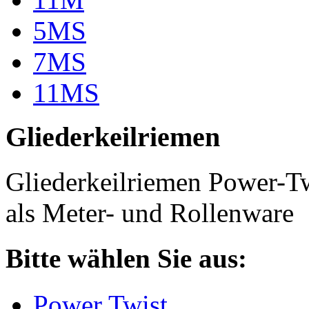
5MS
7MS
11MS
Gliederkeilriemen
Gliederkeilriemen Power-T
als Meter- und Rollenware
Bitte wählen Sie aus:
Power Twist