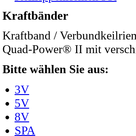
Kraftbänder
Kraftband / Verbundkeilri
Quad-Power® II mit verschi
Bitte wählen Sie aus:
3V
5V
8V
SPA