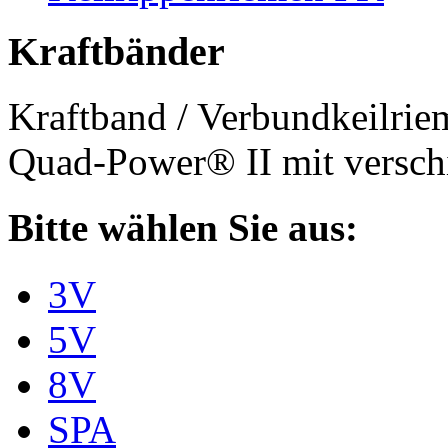
Kraftbänder
Kraftband / Verbundkeilri
Quad-Power® II mit verschi
Bitte wählen Sie aus:
3V
5V
8V
SPA