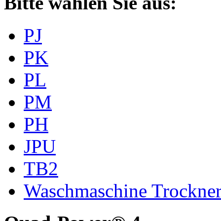
Bitte wählen Sie aus:
PJ
PK
PL
PM
PH
JPU
TB2
Waschmaschine Trockne