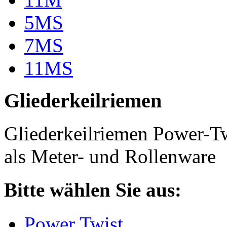
5MS
7MS
11MS
Gliederkeilriemen
Gliederkeilriemen Power-T
als Meter- und Rollenware
Bitte wählen Sie aus:
Power Twist