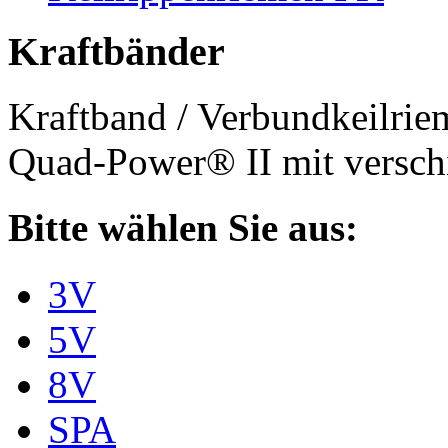
Kraftbänder
Kraftband / Verbundkeilri
Quad-Power® II mit verschi
Bitte wählen Sie aus:
3V
5V
8V
SPA