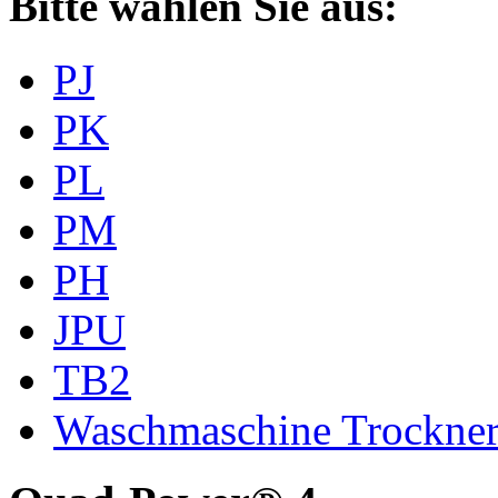
Bitte wählen Sie aus:
PJ
PK
PL
PM
PH
JPU
TB2
Waschmaschine Trockne