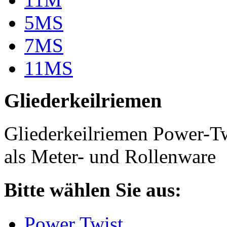
5MS
7MS
11MS
Gliederkeilriemen
Gliederkeilriemen Power-T
als Meter- und Rollenware
Bitte wählen Sie aus:
Power Twist