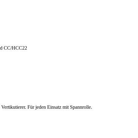
und CC/HCC22
ertikutierer. Für jeden Einsatz mit Spannrolle.