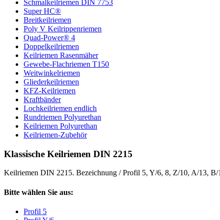
Schmalkeilriemen DIN 7753
Super HC®
Breitkeilriemen
Poly V Keilrippenriemen
Quad-Power® 4
Doppelkeilriemen
Keilriemen Rasenmäher
Gewebe-Flachriemen T150
Weitwinkelriemen
Gliederkeilriemen
KFZ-Keilriemen
Kraftbänder
Lochkeilriemen endlich
Rundriemen Polyurethan
Keilriemen Polyurethan
Keilriemen-Zubehör
Klassische Keilriemen DIN 2215
Keilriemen DIN 2215. Bezeichnung / Profil 5, Y/6, 8, Z/10, A/13, B
Bitte wählen Sie aus:
Profil 5