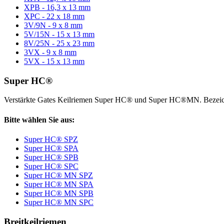
XPB - 16,3 x 13 mm
XPC - 22 x 18 mm
3V/9N - 9 x 8 mm
5V/15N - 15 x 13 mm
8V/25N - 25 x 23 mm
3VX - 9 x 8 mm
5VX - 15 x 13 mm
Super HC®
Verstärkte Gates Keilriemen Super HC® und Super HC®MN. Bezeic
Bitte wählen Sie aus:
Super HC® SPZ
Super HC® SPA
Super HC® SPB
Super HC® SPC
Super HC® MN SPZ
Super HC® MN SPA
Super HC® MN SPB
Super HC® MN SPC
Breitkeilriemen