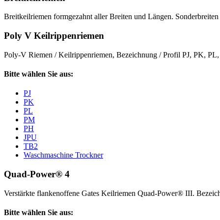
Breitkeilriemen formgezahnt aller Breiten und Längen. Sonderbreiten 
Poly V Keilrippenriemen
Poly-V Riemen / Keilrippenriemen, Bezeichnung / Profil PJ, PK, P
Bitte wählen Sie aus:
PJ
PK
PL
PM
PH
JPU
TB2
Waschmaschine Trockner
Quad-Power® 4
Verstärkte flankenoffene Gates Keilriemen Quad-Power® III. Beze
Bitte wählen Sie aus: