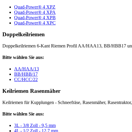
Quad-Power® 4 XPZ
Quad-Power® 4 XPA
Quad-Power® 4 XPB
Quad-Power® 4 XPC
Doppelkeilriemen
Doppelkeilriemen 6-Kant Riemen Profil AA/HAA13, BB/HBB17 
Bitte wählen Sie aus:
AA/HAA/13
BB/HBB/17
CC/HCC/22
Keilriemen Rasenmäher
Keilriemen für Kupplungen - Schneefräse, Rasenmäher, Rasentraktor, V
Bitte wählen Sie aus:
3L - 3/8 Zoll - 9,5 mm
4L - 1/2 Zoll - 12,7 mm