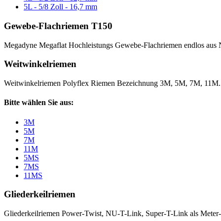
5L - 5/8 Zoll - 16,7 mm
Gewebe-Flachriemen T150
Megadyne Megaflat Hochleistungs Gewebe-Flachriemen endlos aus 
Weitwinkelriemen
Weitwinkelriemen Polyflex Riemen Bezeichnung 3M, 5M, 7M, 11M
Bitte wählen Sie aus:
3M
5M
7M
11M
5MS
7MS
11MS
Gliederkeilriemen
Gliederkeilriemen Power-Twist, NU-T-Link, Super-T-Link als Meter