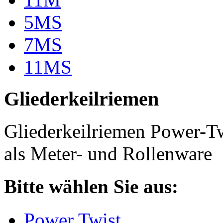
5MS
7MS
11MS
Gliederkeilriemen
Gliederkeilriemen Power-T
als Meter- und Rollenware
Bitte wählen Sie aus:
Power Twist