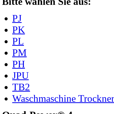
Bitte wählen Sie aus:
PJ
PK
PL
PM
PH
JPU
TB2
Waschmaschine Trockne