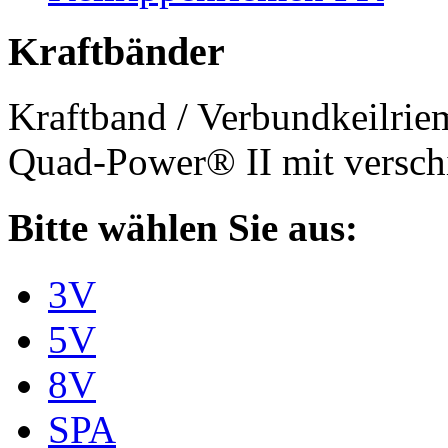
Kraftbänder
Kraftband / Verbundkeilri
Quad-Power® II mit verschi
Bitte wählen Sie aus:
3V
5V
8V
SPA