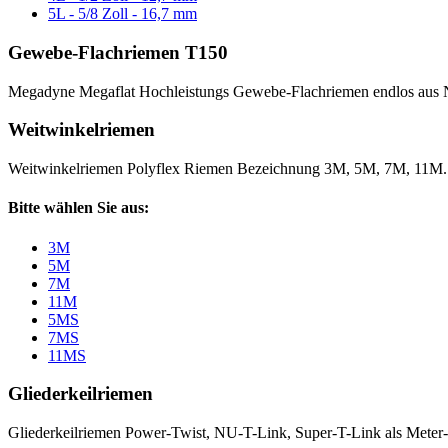
5L - 5/8 Zoll - 16,7 mm
Gewebe-Flachriemen T150
Megadyne Megaflat Hochleistungs Gewebe-Flachriemen endlos aus 
Weitwinkelriemen
Weitwinkelriemen Polyflex Riemen Bezeichnung 3M, 5M, 7M, 11M
Bitte wählen Sie aus:
3M
5M
7M
11M
5MS
7MS
11MS
Gliederkeilriemen
Gliederkeilriemen Power-Twist, NU-T-Link, Super-T-Link als Meter