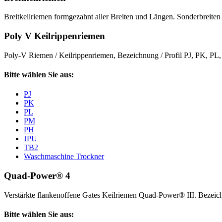
Breitkeilriemen formgezahnt aller Breiten und Längen. Sonderbreiten 
Poly V Keilrippenriemen
Poly-V Riemen / Keilrippenriemen, Bezeichnung / Profil PJ, PK, P
Bitte wählen Sie aus:
PJ
PK
PL
PM
PH
JPU
TB2
Waschmaschine Trockner
Quad-Power® 4
Verstärkte flankenoffene Gates Keilriemen Quad-Power® III. Beze
Bitte wählen Sie aus: