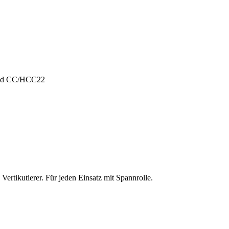
und CC/HCC22
ertikutierer. Für jeden Einsatz mit Spannrolle.