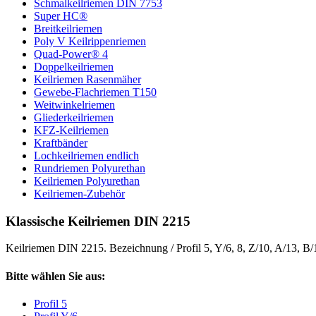
Schmalkeilriemen DIN 7753
Super HC®
Breitkeilriemen
Poly V Keilrippenriemen
Quad-Power® 4
Doppelkeilriemen
Keilriemen Rasenmäher
Gewebe-Flachriemen T150
Weitwinkelriemen
Gliederkeilriemen
KFZ-Keilriemen
Kraftbänder
Lochkeilriemen endlich
Rundriemen Polyurethan
Keilriemen Polyurethan
Keilriemen-Zubehör
Klassische Keilriemen DIN 2215
Keilriemen DIN 2215. Bezeichnung / Profil 5, Y/6, 8, Z/10, A/13, B
Bitte wählen Sie aus:
Profil 5