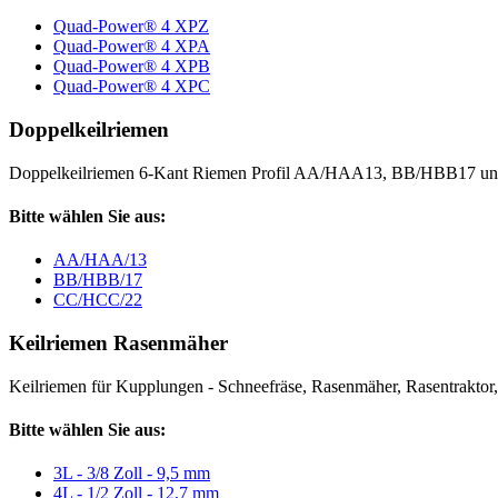
Quad-Power® 4 XPZ
Quad-Power® 4 XPA
Quad-Power® 4 XPB
Quad-Power® 4 XPC
Doppelkeilriemen
Doppelkeilriemen 6-Kant Riemen Profil AA/HAA13, BB/HBB17 
Bitte wählen Sie aus:
AA/HAA/13
BB/HBB/17
CC/HCC/22
Keilriemen Rasenmäher
Keilriemen für Kupplungen - Schneefräse, Rasenmäher, Rasentraktor, V
Bitte wählen Sie aus:
3L - 3/8 Zoll - 9,5 mm
4L - 1/2 Zoll - 12,7 mm