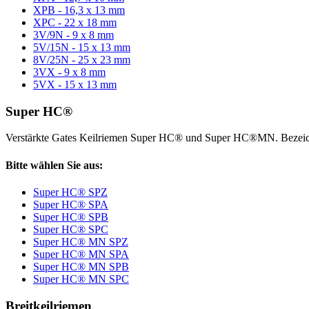
XPB - 16,3 x 13 mm
XPC - 22 x 18 mm
3V/9N - 9 x 8 mm
5V/15N - 15 x 13 mm
8V/25N - 25 x 23 mm
3VX - 9 x 8 mm
5VX - 15 x 13 mm
Super HC®
Verstärkte Gates Keilriemen Super HC® und Super HC®MN. Bezeic
Bitte wählen Sie aus:
Super HC® SPZ
Super HC® SPA
Super HC® SPB
Super HC® SPC
Super HC® MN SPZ
Super HC® MN SPA
Super HC® MN SPB
Super HC® MN SPC
Breitkeilriemen