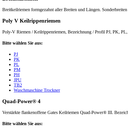
Breitkeilriemen formgezahnt aller Breiten und Längen. Sonderbreiten 
Poly V Keilrippenriemen
Poly-V Riemen / Keilrippenriemen, Bezeichnung / Profil PJ, PK, P
Bitte wählen Sie aus:
PJ
PK
PL
PM
PH
JPU
TB2
Waschmaschine Trockner
Quad-Power® 4
Verstärkte flankenoffene Gates Keilriemen Quad-Power® III. Beze
Bitte wählen Sie aus: