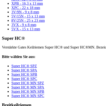
XPB - 16,3 x 13 mm
XPC - 22 x 18 mm
3V/9N - 9 x 8 mm
5V/15N - 15 x 13 mm
8V/25N - 25 x 23 mm
3VX - 9 x 8 mm
5VX - 15 x 13 mm
Super HC®
Verstärkte Gates Keilriemen Super HC® und Super HC®MN. Bezeic
Bitte wählen Sie aus:
Super HC® SPZ
Super HC® SPA
Super HC® SPB
Super HC® SPC
Super HC® MN SPZ
Super HC® MN SPA
Super HC® MN SPB
Super HC® MN SPC
Breitkeilriemen