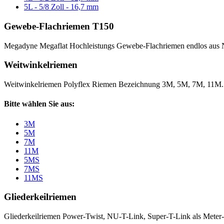
5L - 5/8 Zoll - 16,7 mm
Gewebe-Flachriemen T150
Megadyne Megaflat Hochleistungs Gewebe-Flachriemen endlos aus 
Weitwinkelriemen
Weitwinkelriemen Polyflex Riemen Bezeichnung 3M, 5M, 7M, 11M
Bitte wählen Sie aus:
3M
5M
7M
11M
5MS
7MS
11MS
Gliederkeilriemen
Gliederkeilriemen Power-Twist, NU-T-Link, Super-T-Link als Meter