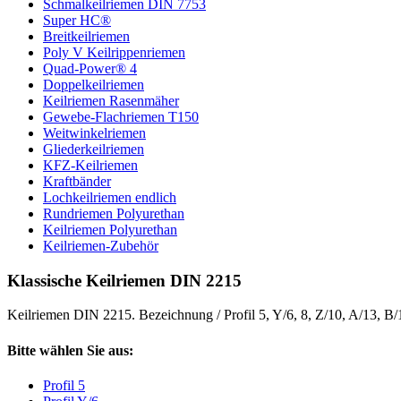
Schmalkeilriemen DIN 7753
Super HC®
Breitkeilriemen
Poly V Keilrippenriemen
Quad-Power® 4
Doppelkeilriemen
Keilriemen Rasenmäher
Gewebe-Flachriemen T150
Weitwinkelriemen
Gliederkeilriemen
KFZ-Keilriemen
Kraftbänder
Lochkeilriemen endlich
Rundriemen Polyurethan
Keilriemen Polyurethan
Keilriemen-Zubehör
Klassische Keilriemen DIN 2215
Keilriemen DIN 2215. Bezeichnung / Profil 5, Y/6, 8, Z/10, A/13, B
Bitte wählen Sie aus:
Profil 5