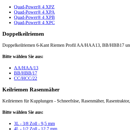
Quad-Power® 4 XPZ
Quad-Power® 4 XPA
Quad-Power® 4 XPB
Quad-Power® 4 XPC
Doppelkeilriemen
Doppelkeilriemen 6-Kant Riemen Profil AA/HAA13, BB/HBB17 
Bitte wählen Sie aus:
AA/HAA/13
BB/HBB/17
CC/HCC/22
Keilriemen Rasenmäher
Keilriemen für Kupplungen - Schneefräse, Rasenmäher, Rasentraktor, V
Bitte wählen Sie aus:
3L - 3/8 Zoll - 9,5 mm
4L - 1/2 Zoll - 12,7 mm