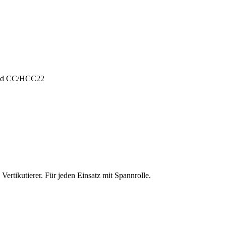
und CC/HCC22
ertikutierer. Für jeden Einsatz mit Spannrolle.