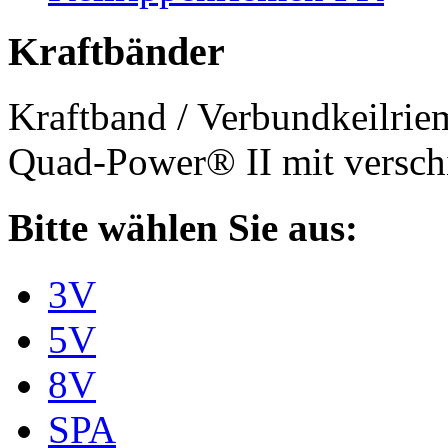
Kraftbänder
Kraftband / Verbundkeilri
Quad-Power® II mit verschi
Bitte wählen Sie aus:
3V
5V
8V
SPA