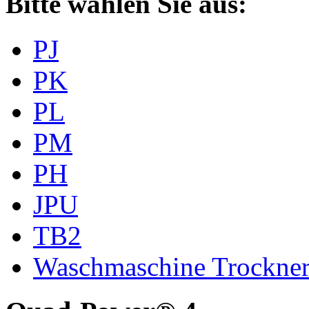
Bitte wählen Sie aus:
PJ
PK
PL
PM
PH
JPU
TB2
Waschmaschine Trockne