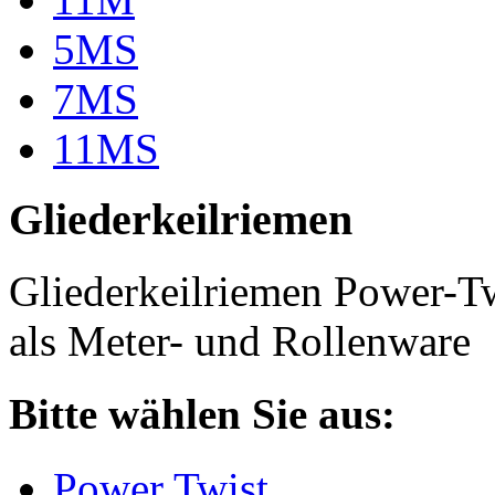
5MS
7MS
11MS
Gliederkeilriemen
Gliederkeilriemen Power-T
als Meter- und Rollenware
Bitte wählen Sie aus:
Power Twist