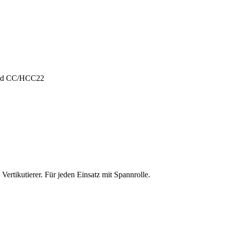
und CC/HCC22
ertikutierer. Für jeden Einsatz mit Spannrolle.