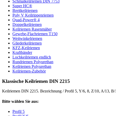
Schmalkeilriemen DIN 7753
Super HC®
Breitkeilriemen
Poly V Keilrippenriemen
Quad-Power® 4
Doppelkeilriemen
Keilriemen Rasenmäher
Gewebe-Flachriemen T150
Weitwinkelriemen
Gliederkeilriemen
KFZ-Keilriemen
Kraftbänder
Lochkeilriemen endlich
Rundriemen Polyurethan
Keilriemen Polyurethan
Keilriemen-Zubehör
Klassische Keilriemen DIN 2215
Keilriemen DIN 2215. Bezeichnung / Profil 5, Y/6, 8, Z/10, A/13, B
Bitte wählen Sie aus:
Profil 5