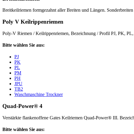
Breitkeilriemen formgezahnt aller Breiten und Längen. Sonderbreiten 
Poly V Keilrippenriemen
Poly-V Riemen / Keilrippenriemen, Bezeichnung / Profil PJ, PK, P
Bitte wählen Sie aus:
PJ
PK
PL
PM
PH
JPU
TB2
Waschmaschine Trockner
Quad-Power® 4
Verstärkte flankenoffene Gates Keilriemen Quad-Power® III. Beze
Bitte wählen Sie aus: