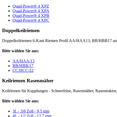
Quad-Power® 4 XPZ
Quad-Power® 4 XPA
Quad-Power® 4 XPB
Quad-Power® 4 XPC
Doppelkeilriemen
Doppelkeilriemen 6-Kant Riemen Profil AA/HAA13, BB/HBB17 
Bitte wählen Sie aus:
AA/HAA/13
BB/HBB/17
CC/HCC/22
Keilriemen Rasenmäher
Keilriemen für Kupplungen - Schneefräse, Rasenmäher, Rasentraktor, V
Bitte wählen Sie aus:
3L - 3/8 Zoll - 9,5 mm
4L - 1/2 Zoll - 12,7 mm