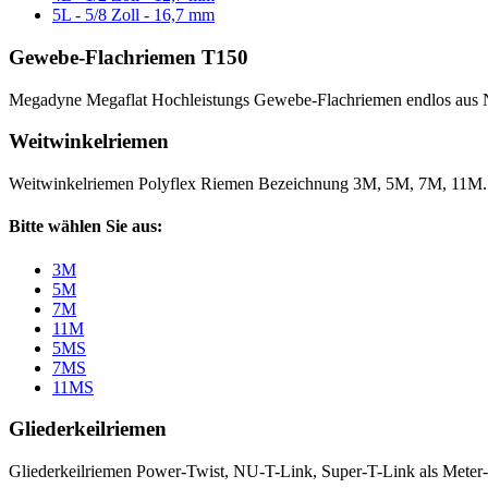
5L - 5/8 Zoll - 16,7 mm
Gewebe-Flachriemen T150
Megadyne Megaflat Hochleistungs Gewebe-Flachriemen endlos aus 
Weitwinkelriemen
Weitwinkelriemen Polyflex Riemen Bezeichnung 3M, 5M, 7M, 11M
Bitte wählen Sie aus:
3M
5M
7M
11M
5MS
7MS
11MS
Gliederkeilriemen
Gliederkeilriemen Power-Twist, NU-T-Link, Super-T-Link als Meter