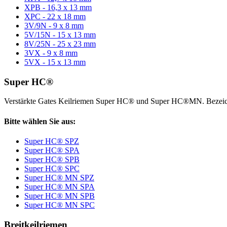
XPB - 16,3 x 13 mm
XPC - 22 x 18 mm
3V/9N - 9 x 8 mm
5V/15N - 15 x 13 mm
8V/25N - 25 x 23 mm
3VX - 9 x 8 mm
5VX - 15 x 13 mm
Super HC®
Verstärkte Gates Keilriemen Super HC® und Super HC®MN. Bezeic
Bitte wählen Sie aus:
Super HC® SPZ
Super HC® SPA
Super HC® SPB
Super HC® SPC
Super HC® MN SPZ
Super HC® MN SPA
Super HC® MN SPB
Super HC® MN SPC
Breitkeilriemen