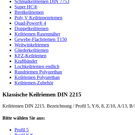
Schmalkeilriemen DIN 7753
Super HC®
Breitkeilriemen
Poly V Keilrippenriemen
Quad-Power® 4
Doppelkeilriemen
Keilriemen Rasenmäher
Gewebe-Flachriemen T150
Weitwinkelriemen
Gliederkeilriemen
KFZ-Keilriemen
Kraftbänder
Lochkeilriemen endlich
Rundriemen Polyurethan
Keilriemen Polyurethan
Keilriemen-Zubehör
Klassische Keilriemen DIN 2215
Keilriemen DIN 2215. Bezeichnung / Profil 5, Y/6, 8, Z/10, A/13, B
Bitte wählen Sie aus:
Profil 5