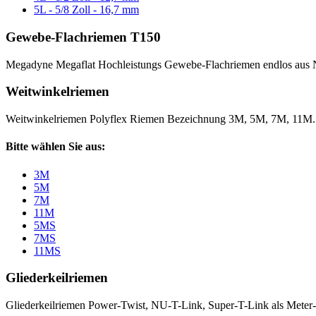
5L - 5/8 Zoll - 16,7 mm
Gewebe-Flachriemen T150
Megadyne Megaflat Hochleistungs Gewebe-Flachriemen endlos aus 
Weitwinkelriemen
Weitwinkelriemen Polyflex Riemen Bezeichnung 3M, 5M, 7M, 11M
Bitte wählen Sie aus:
3M
5M
7M
11M
5MS
7MS
11MS
Gliederkeilriemen
Gliederkeilriemen Power-Twist, NU-T-Link, Super-T-Link als Meter