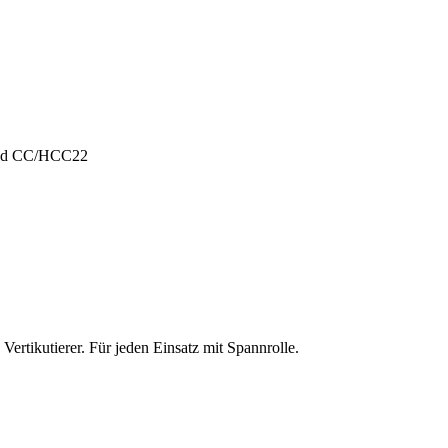
und CC/HCC22
ertikutierer. Für jeden Einsatz mit Spannrolle.