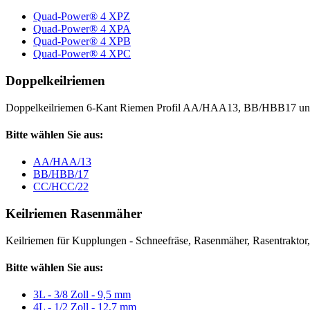
Quad-Power® 4 XPZ
Quad-Power® 4 XPA
Quad-Power® 4 XPB
Quad-Power® 4 XPC
Doppelkeilriemen
Doppelkeilriemen 6-Kant Riemen Profil AA/HAA13, BB/HBB17 
Bitte wählen Sie aus:
AA/HAA/13
BB/HBB/17
CC/HCC/22
Keilriemen Rasenmäher
Keilriemen für Kupplungen - Schneefräse, Rasenmäher, Rasentraktor, V
Bitte wählen Sie aus:
3L - 3/8 Zoll - 9,5 mm
4L - 1/2 Zoll - 12,7 mm