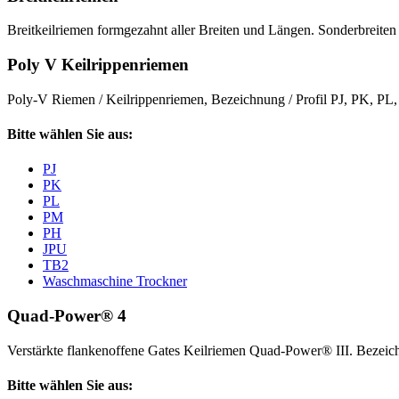
Breitkeilriemen formgezahnt aller Breiten und Längen. Sonderbreiten 
Poly V Keilrippenriemen
Poly-V Riemen / Keilrippenriemen, Bezeichnung / Profil PJ, PK, P
Bitte wählen Sie aus:
PJ
PK
PL
PM
PH
JPU
TB2
Waschmaschine Trockner
Quad-Power® 4
Verstärkte flankenoffene Gates Keilriemen Quad-Power® III. Beze
Bitte wählen Sie aus: