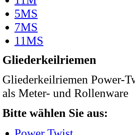
5MS
7MS
11MS
Gliederkeilriemen
Gliederkeilriemen Power-T
als Meter- und Rollenware
Bitte wählen Sie aus:
Power Twist