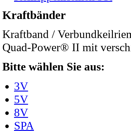
Kraftbänder
Kraftband / Verbundkeilri
Quad-Power® II mit verschi
Bitte wählen Sie aus:
3V
5V
8V
SPA