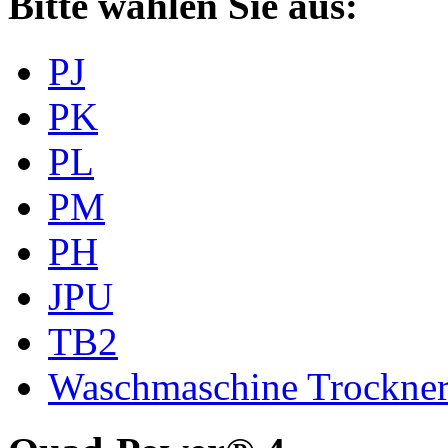
Bitte wählen Sie aus:
PJ
PK
PL
PM
PH
JPU
TB2
Waschmaschine Trockne