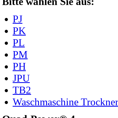
Bitte wählen Sie aus:
PJ
PK
PL
PM
PH
JPU
TB2
Waschmaschine Trockne