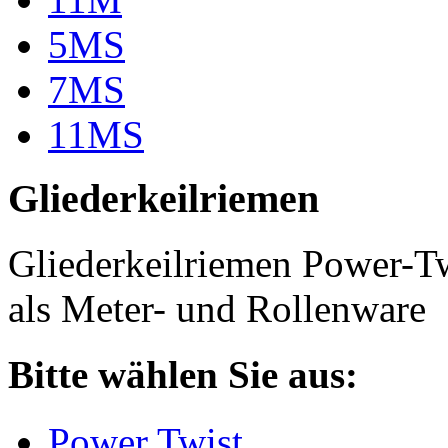
5MS
7MS
11MS
Gliederkeilriemen
Gliederkeilriemen Power-T
als Meter- und Rollenware
Bitte wählen Sie aus:
Power Twist