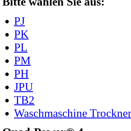
Bitte wählen Sie aus:
PJ
PK
PL
PM
PH
JPU
TB2
Waschmaschine Trockne