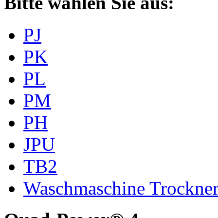
Bitte wählen Sie aus:
PJ
PK
PL
PM
PH
JPU
TB2
Waschmaschine Trockne