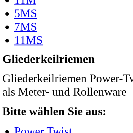
5MS
7MS
11MS
Gliederkeilriemen
Gliederkeilriemen Power-T
als Meter- und Rollenware
Bitte wählen Sie aus:
Power Twist