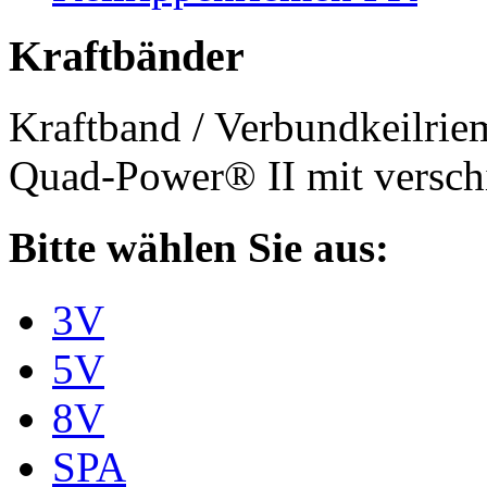
Kraftbänder
Kraftband / Verbundkeilri
Quad-Power® II mit verschi
Bitte wählen Sie aus:
3V
5V
8V
SPA