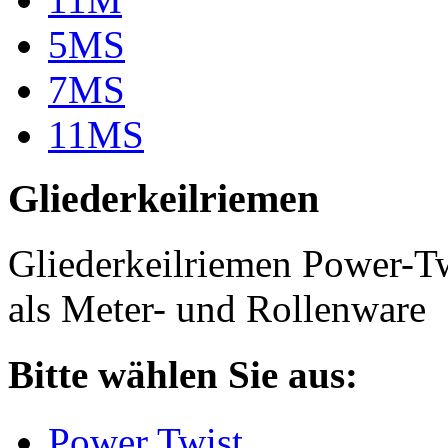
5MS
7MS
11MS
Gliederkeilriemen
Gliederkeilriemen Power-T
als Meter- und Rollenware
Bitte wählen Sie aus:
Power Twist