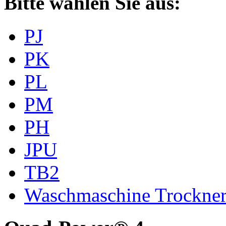
Bitte wählen Sie aus:
PJ
PK
PL
PM
PH
JPU
TB2
Waschmaschine Trockne