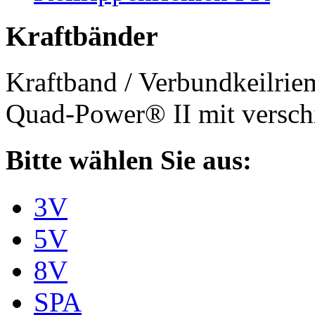
Kraftbänder
Kraftband / Verbundkeilri
Quad-Power® II mit verschi
Bitte wählen Sie aus:
3V
5V
8V
SPA