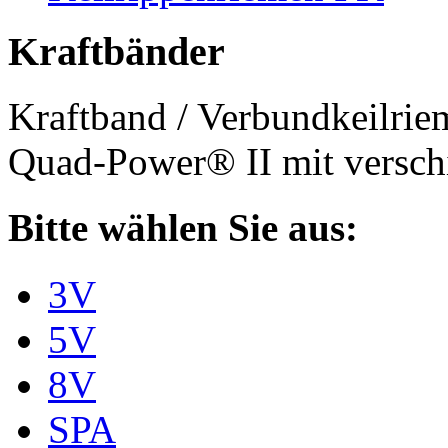
Kraftbänder
Kraftband / Verbundkeilri
Quad-Power® II mit verschi
Bitte wählen Sie aus:
3V
5V
8V
SPA