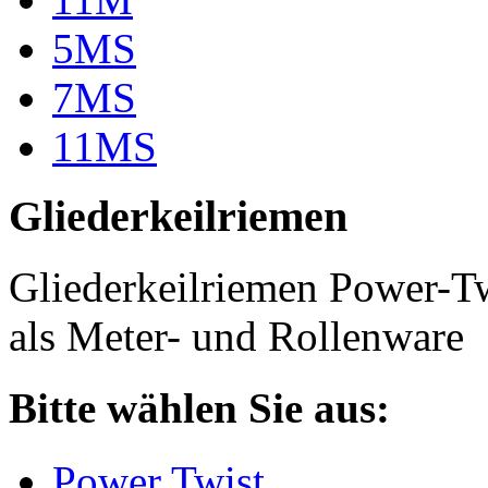
5MS
7MS
11MS
Gliederkeilriemen
Gliederkeilriemen Power-T
als Meter- und Rollenware
Bitte wählen Sie aus:
Power Twist