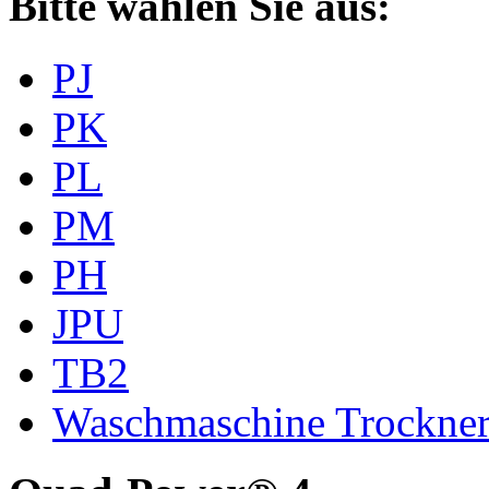
Bitte wählen Sie aus:
PJ
PK
PL
PM
PH
JPU
TB2
Waschmaschine Trockne