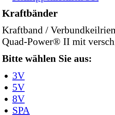
Kraftbänder
Kraftband / Verbundkeilri
Quad-Power® II mit verschi
Bitte wählen Sie aus:
3V
5V
8V
SPA