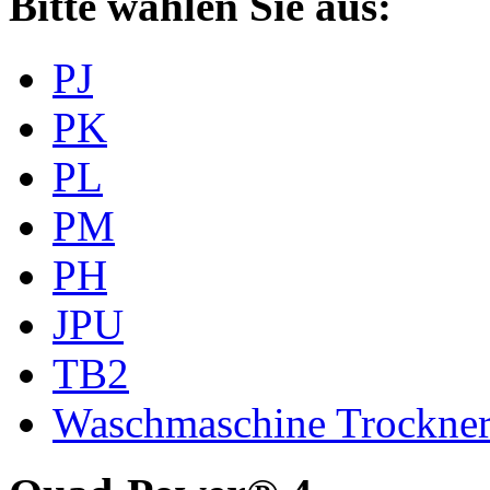
Bitte wählen Sie aus:
PJ
PK
PL
PM
PH
JPU
TB2
Waschmaschine Trockne