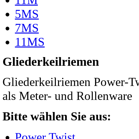
5MS
7MS
11MS
Gliederkeilriemen
Gliederkeilriemen Power-T
als Meter- und Rollenware
Bitte wählen Sie aus:
Power Twist