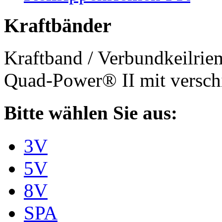
Kraftbänder
Kraftband / Verbundkeilri
Quad-Power® II mit verschi
Bitte wählen Sie aus:
3V
5V
8V
SPA