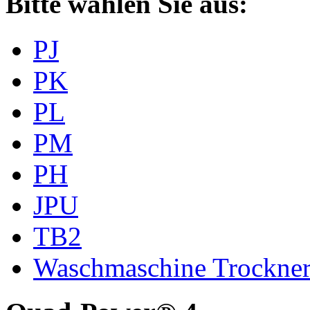
Bitte wählen Sie aus:
PJ
PK
PL
PM
PH
JPU
TB2
Waschmaschine Trockne