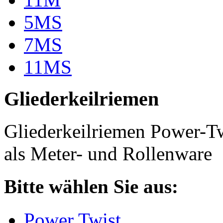
5MS
7MS
11MS
Gliederkeilriemen
Gliederkeilriemen Power-T
als Meter- und Rollenware
Bitte wählen Sie aus:
Power Twist