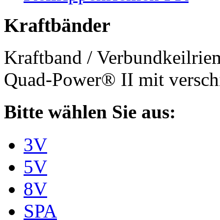
Kraftbänder
Kraftband / Verbundkeilri
Quad-Power® II mit verschi
Bitte wählen Sie aus:
3V
5V
8V
SPA