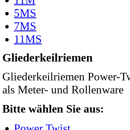
5MS
7MS
11MS
Gliederkeilriemen
Gliederkeilriemen Power-T
als Meter- und Rollenware
Bitte wählen Sie aus:
Power Twist