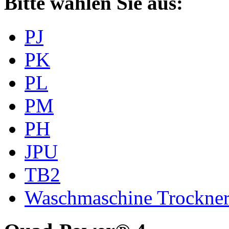
Bitte wählen Sie aus:
PJ
PK
PL
PM
PH
JPU
TB2
Waschmaschine Trockne