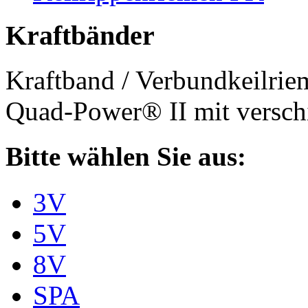
Kraftbänder
Kraftband / Verbundkeilri
Quad-Power® II mit verschi
Bitte wählen Sie aus:
3V
5V
8V
SPA