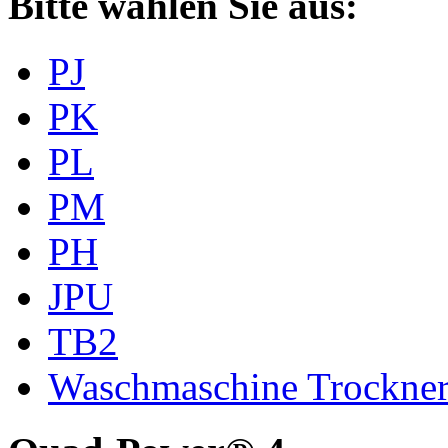
Bitte wählen Sie aus:
PJ
PK
PL
PM
PH
JPU
TB2
Waschmaschine Trockne