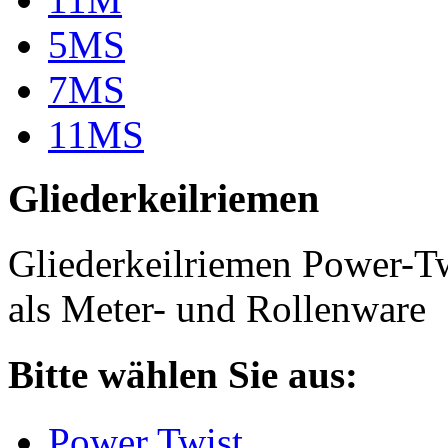
5MS
7MS
11MS
Gliederkeilriemen
Gliederkeilriemen Power-T
als Meter- und Rollenware
Bitte wählen Sie aus:
Power Twist