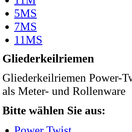
5MS
7MS
11MS
Gliederkeilriemen
Gliederkeilriemen Power-T
als Meter- und Rollenware
Bitte wählen Sie aus:
Power Twist