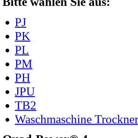
Bitte wählen Sie aus:
PJ
PK
PL
PM
PH
JPU
TB2
Waschmaschine Trockne