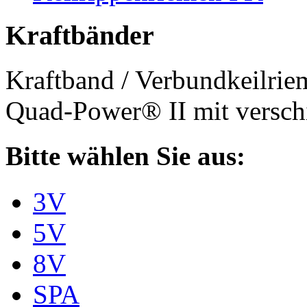
Kraftbänder
Kraftband / Verbundkeilri
Quad-Power® II mit verschi
Bitte wählen Sie aus:
3V
5V
8V
SPA