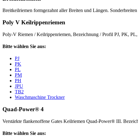
Breitkeilriemen formgezahnt aller Breiten und Längen. Sonderbreiten 
Poly V Keilrippenriemen
Poly-V Riemen / Keilrippenriemen, Bezeichnung / Profil PJ, PK, P
Bitte wählen Sie aus:
PJ
PK
PL
PM
PH
JPU
TB2
Waschmaschine Trockner
Quad-Power® 4
Verstärkte flankenoffene Gates Keilriemen Quad-Power® III. Beze
Bitte wählen Sie aus: