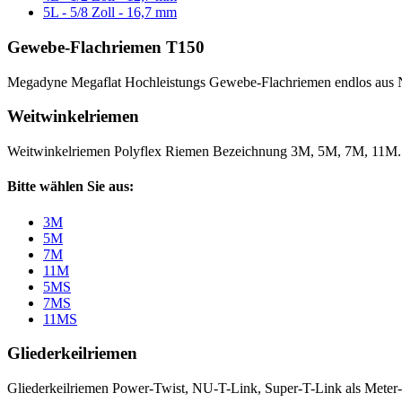
5L - 5/8 Zoll - 16,7 mm
Gewebe-Flachriemen T150
Megadyne Megaflat Hochleistungs Gewebe-Flachriemen endlos aus 
Weitwinkelriemen
Weitwinkelriemen Polyflex Riemen Bezeichnung 3M, 5M, 7M, 11M
Bitte wählen Sie aus:
3M
5M
7M
11M
5MS
7MS
11MS
Gliederkeilriemen
Gliederkeilriemen Power-Twist, NU-T-Link, Super-T-Link als Meter