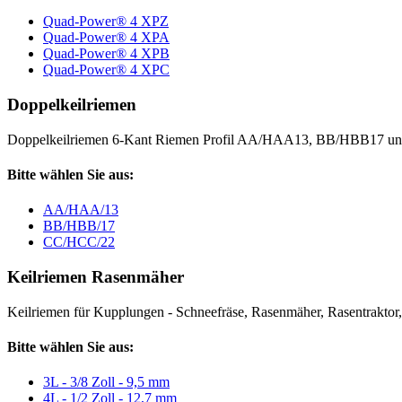
Quad-Power® 4 XPZ
Quad-Power® 4 XPA
Quad-Power® 4 XPB
Quad-Power® 4 XPC
Doppelkeilriemen
Doppelkeilriemen 6-Kant Riemen Profil AA/HAA13, BB/HBB17 
Bitte wählen Sie aus:
AA/HAA/13
BB/HBB/17
CC/HCC/22
Keilriemen Rasenmäher
Keilriemen für Kupplungen - Schneefräse, Rasenmäher, Rasentraktor, V
Bitte wählen Sie aus:
3L - 3/8 Zoll - 9,5 mm
4L - 1/2 Zoll - 12,7 mm