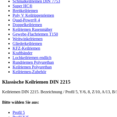
Schmalkeilriemen DIN 7753
Super HC®
Breitkeilriemen
Poly V Keilrippenriemen
Quad-Power® 4
Doppelkeilriemen
Keilriemen Rasenmäher
Gewebe-Flachriemen T150
Weitwinkelriemen
Gliederkeilriemen
KFZ-Keilriemen
Kraftbänder
Lochkeilriemen endlich
Rundriemen Polyurethan
Keilriemen Polyurethan
Keilriemen-Zubehör
Klassische Keilriemen DIN 2215
Keilriemen DIN 2215. Bezeichnung / Profil 5, Y/6, 8, Z/10, A/13, B
Bitte wählen Sie aus:
Profil 5