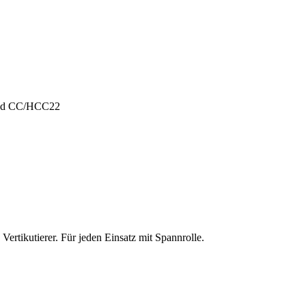
und CC/HCC22
ertikutierer. Für jeden Einsatz mit Spannrolle.