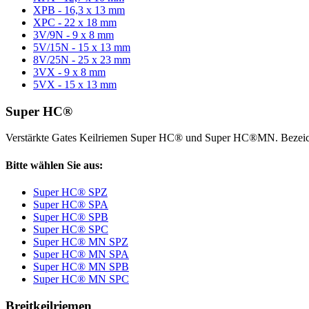
XPB - 16,3 x 13 mm
XPC - 22 x 18 mm
3V/9N - 9 x 8 mm
5V/15N - 15 x 13 mm
8V/25N - 25 x 23 mm
3VX - 9 x 8 mm
5VX - 15 x 13 mm
Super HC®
Verstärkte Gates Keilriemen Super HC® und Super HC®MN. Bezeic
Bitte wählen Sie aus:
Super HC® SPZ
Super HC® SPA
Super HC® SPB
Super HC® SPC
Super HC® MN SPZ
Super HC® MN SPA
Super HC® MN SPB
Super HC® MN SPC
Breitkeilriemen