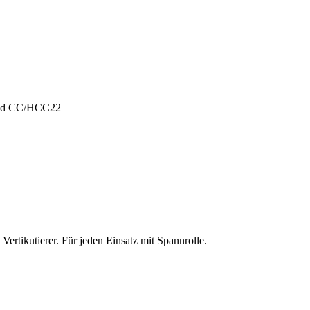
und CC/HCC22
ertikutierer. Für jeden Einsatz mit Spannrolle.