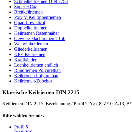
Schmalkeilriemen DIN 7753
Super HC®
Breitkeilriemen
Poly V Keilrippenriemen
Quad-Power® 4
Doppelkeilriemen
Keilriemen Rasenmäher
Gewebe-Flachriemen T150
Weitwinkelriemen
Gliederkeilriemen
KFZ-Keilriemen
Kraftbänder
Lochkeilriemen endlich
Rundriemen Polyurethan
Keilriemen Polyurethan
Keilriemen-Zubehör
Klassische Keilriemen DIN 2215
Keilriemen DIN 2215. Bezeichnung / Profil 5, Y/6, 8, Z/10, A/13, B
Bitte wählen Sie aus:
Profil 5