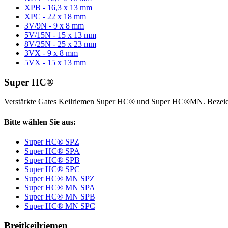
XPB - 16,3 x 13 mm
XPC - 22 x 18 mm
3V/9N - 9 x 8 mm
5V/15N - 15 x 13 mm
8V/25N - 25 x 23 mm
3VX - 9 x 8 mm
5VX - 15 x 13 mm
Super HC®
Verstärkte Gates Keilriemen Super HC® und Super HC®MN. Bezeic
Bitte wählen Sie aus:
Super HC® SPZ
Super HC® SPA
Super HC® SPB
Super HC® SPC
Super HC® MN SPZ
Super HC® MN SPA
Super HC® MN SPB
Super HC® MN SPC
Breitkeilriemen