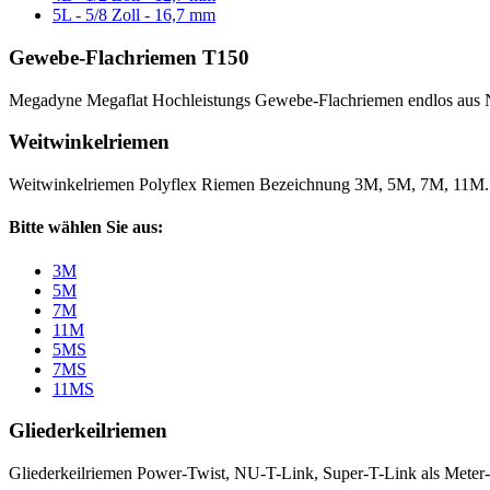
5L - 5/8 Zoll - 16,7 mm
Gewebe-Flachriemen T150
Megadyne Megaflat Hochleistungs Gewebe-Flachriemen endlos aus 
Weitwinkelriemen
Weitwinkelriemen Polyflex Riemen Bezeichnung 3M, 5M, 7M, 11M
Bitte wählen Sie aus:
3M
5M
7M
11M
5MS
7MS
11MS
Gliederkeilriemen
Gliederkeilriemen Power-Twist, NU-T-Link, Super-T-Link als Meter