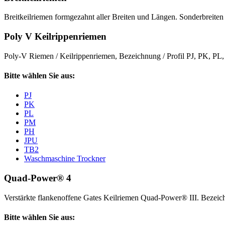
Breitkeilriemen formgezahnt aller Breiten und Längen. Sonderbreiten 
Poly V Keilrippenriemen
Poly-V Riemen / Keilrippenriemen, Bezeichnung / Profil PJ, PK, P
Bitte wählen Sie aus:
PJ
PK
PL
PM
PH
JPU
TB2
Waschmaschine Trockner
Quad-Power® 4
Verstärkte flankenoffene Gates Keilriemen Quad-Power® III. Beze
Bitte wählen Sie aus: