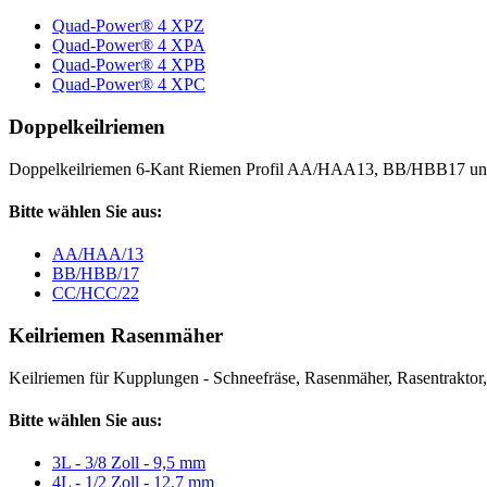
Quad-Power® 4 XPZ
Quad-Power® 4 XPA
Quad-Power® 4 XPB
Quad-Power® 4 XPC
Doppelkeilriemen
Doppelkeilriemen 6-Kant Riemen Profil AA/HAA13, BB/HBB17 
Bitte wählen Sie aus:
AA/HAA/13
BB/HBB/17
CC/HCC/22
Keilriemen Rasenmäher
Keilriemen für Kupplungen - Schneefräse, Rasenmäher, Rasentraktor, V
Bitte wählen Sie aus:
3L - 3/8 Zoll - 9,5 mm
4L - 1/2 Zoll - 12,7 mm