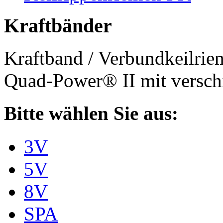
Kraftbänder
Kraftband / Verbundkeilri
Quad-Power® II mit verschi
Bitte wählen Sie aus:
3V
5V
8V
SPA