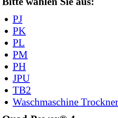
Bitte wählen Sie aus:
PJ
PK
PL
PM
PH
JPU
TB2
Waschmaschine Trockne