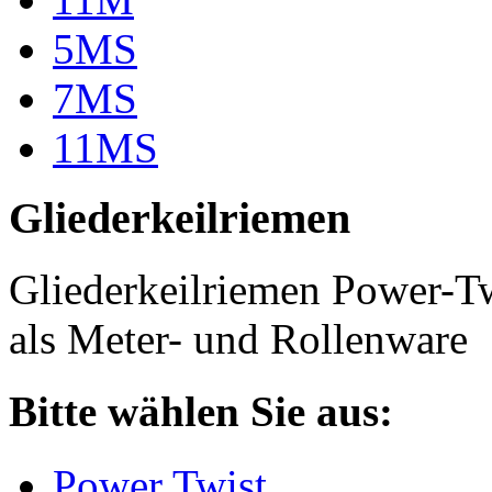
5MS
7MS
11MS
Gliederkeilriemen
Gliederkeilriemen Power-T
als Meter- und Rollenware
Bitte wählen Sie aus:
Power Twist