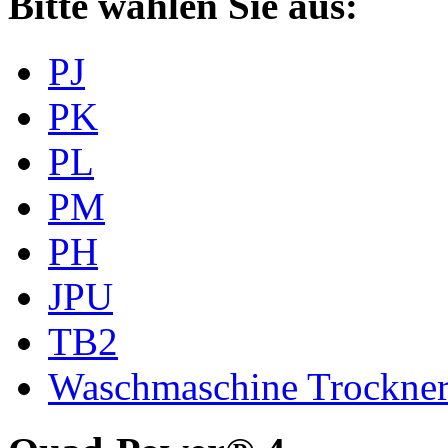
Bitte wählen Sie aus:
PJ
PK
PL
PM
PH
JPU
TB2
Waschmaschine Trockne