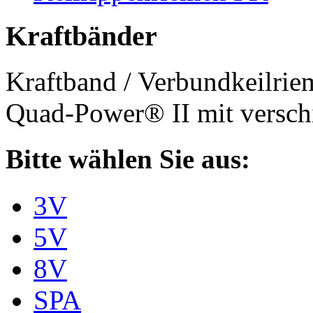
Kraftbänder
Kraftband / Verbundkeilri
Quad-Power® II mit verschi
Bitte wählen Sie aus:
3V
5V
8V
SPA