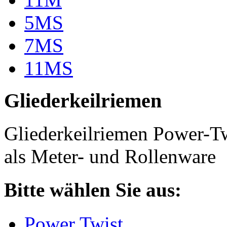
5MS
7MS
11MS
Gliederkeilriemen
Gliederkeilriemen Power-T
als Meter- und Rollenware
Bitte wählen Sie aus:
Power Twist