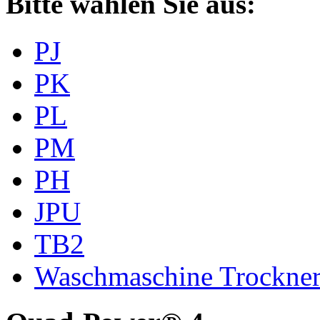
Bitte wählen Sie aus:
PJ
PK
PL
PM
PH
JPU
TB2
Waschmaschine Trockne