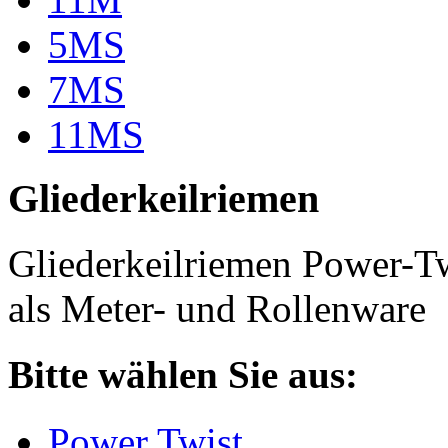
5MS
7MS
11MS
Gliederkeilriemen
Gliederkeilriemen Power-T
als Meter- und Rollenware
Bitte wählen Sie aus:
Power Twist