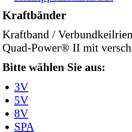
Kraftbänder
Kraftband / Verbundkeilri
Quad-Power® II mit verschi
Bitte wählen Sie aus:
3V
5V
8V
SPA