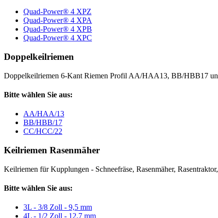
Quad-Power® 4 XPZ
Quad-Power® 4 XPA
Quad-Power® 4 XPB
Quad-Power® 4 XPC
Doppelkeilriemen
Doppelkeilriemen 6-Kant Riemen Profil AA/HAA13, BB/HBB17 
Bitte wählen Sie aus:
AA/HAA/13
BB/HBB/17
CC/HCC/22
Keilriemen Rasenmäher
Keilriemen für Kupplungen - Schneefräse, Rasenmäher, Rasentraktor, V
Bitte wählen Sie aus:
3L - 3/8 Zoll - 9,5 mm
4L - 1/2 Zoll - 12,7 mm