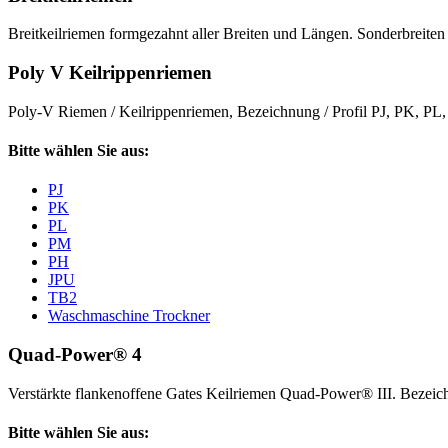
Breitkeilriemen formgezahnt aller Breiten und Längen. Sonderbreiten 
Poly V Keilrippenriemen
Poly-V Riemen / Keilrippenriemen, Bezeichnung / Profil PJ, PK, P
Bitte wählen Sie aus:
PJ
PK
PL
PM
PH
JPU
TB2
Waschmaschine Trockner
Quad-Power® 4
Verstärkte flankenoffene Gates Keilriemen Quad-Power® III. Beze
Bitte wählen Sie aus: