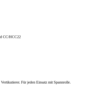
und CC/HCC22
ertikutierer. Für jeden Einsatz mit Spannrolle.