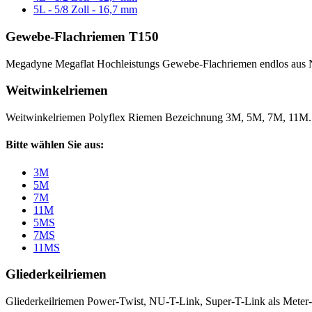
5L - 5/8 Zoll - 16,7 mm
Gewebe-Flachriemen T150
Megadyne Megaflat Hochleistungs Gewebe-Flachriemen endlos aus 
Weitwinkelriemen
Weitwinkelriemen Polyflex Riemen Bezeichnung 3M, 5M, 7M, 11M
Bitte wählen Sie aus:
3M
5M
7M
11M
5MS
7MS
11MS
Gliederkeilriemen
Gliederkeilriemen Power-Twist, NU-T-Link, Super-T-Link als Meter