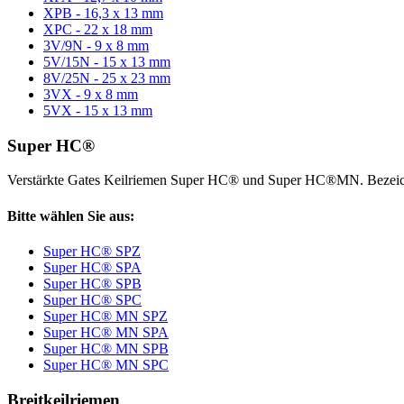
XPB - 16,3 x 13 mm
XPC - 22 x 18 mm
3V/9N - 9 x 8 mm
5V/15N - 15 x 13 mm
8V/25N - 25 x 23 mm
3VX - 9 x 8 mm
5VX - 15 x 13 mm
Super HC®
Verstärkte Gates Keilriemen Super HC® und Super HC®MN. Bezeic
Bitte wählen Sie aus:
Super HC® SPZ
Super HC® SPA
Super HC® SPB
Super HC® SPC
Super HC® MN SPZ
Super HC® MN SPA
Super HC® MN SPB
Super HC® MN SPC
Breitkeilriemen