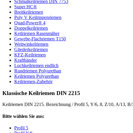
Schmalkeilriemen DIN 7753
Super HC®
Breitkeilriemen
Poly V Keilrippenriemen
Quad-Power® 4
Doppelkeilriemen
Keilriemen Rasenmäher
Gewebe-Flachriemen T150
Weitwinkelriemen
Gliederkeilriemen
KFZ-Keilriemen
Kraftbänder
Lochkeilriemen endlich
Rundriemen Polyurethan
Keilriemen Polyurethan
Keilriemen-Zubehör
Klassische Keilriemen DIN 2215
Keilriemen DIN 2215. Bezeichnung / Profil 5, Y/6, 8, Z/10, A/13, B
Bitte wählen Sie aus:
Profil 5