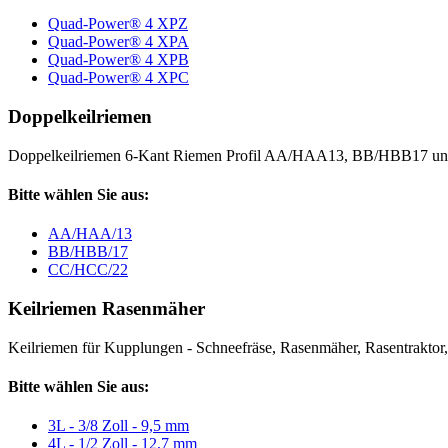
Quad-Power® 4 XPZ
Quad-Power® 4 XPA
Quad-Power® 4 XPB
Quad-Power® 4 XPC
Doppelkeilriemen
Doppelkeilriemen 6-Kant Riemen Profil AA/HAA13, BB/HBB17 
Bitte wählen Sie aus:
AA/HAA/13
BB/HBB/17
CC/HCC/22
Keilriemen Rasenmäher
Keilriemen für Kupplungen - Schneefräse, Rasenmäher, Rasentraktor, V
Bitte wählen Sie aus:
3L - 3/8 Zoll - 9,5 mm
4L - 1/2 Zoll - 12,7 mm