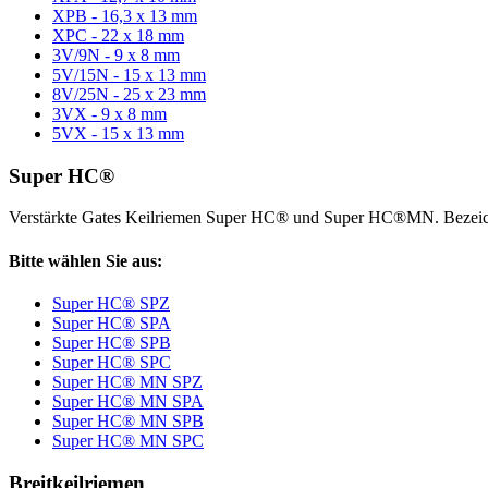
XPB - 16,3 x 13 mm
XPC - 22 x 18 mm
3V/9N - 9 x 8 mm
5V/15N - 15 x 13 mm
8V/25N - 25 x 23 mm
3VX - 9 x 8 mm
5VX - 15 x 13 mm
Super HC®
Verstärkte Gates Keilriemen Super HC® und Super HC®MN. Bezeic
Bitte wählen Sie aus:
Super HC® SPZ
Super HC® SPA
Super HC® SPB
Super HC® SPC
Super HC® MN SPZ
Super HC® MN SPA
Super HC® MN SPB
Super HC® MN SPC
Breitkeilriemen