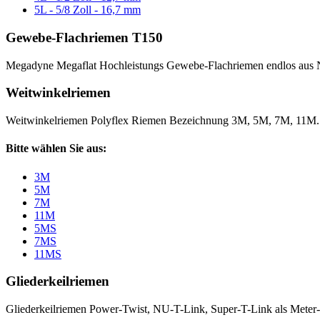
5L - 5/8 Zoll - 16,7 mm
Gewebe-Flachriemen T150
Megadyne Megaflat Hochleistungs Gewebe-Flachriemen endlos aus 
Weitwinkelriemen
Weitwinkelriemen Polyflex Riemen Bezeichnung 3M, 5M, 7M, 11M
Bitte wählen Sie aus:
3M
5M
7M
11M
5MS
7MS
11MS
Gliederkeilriemen
Gliederkeilriemen Power-Twist, NU-T-Link, Super-T-Link als Meter