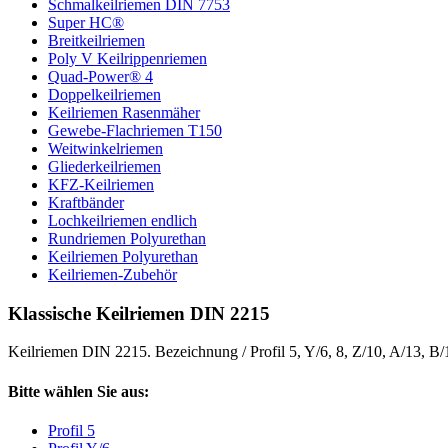
Schmalkeilriemen DIN 7753
Super HC®
Breitkeilriemen
Poly V Keilrippenriemen
Quad-Power® 4
Doppelkeilriemen
Keilriemen Rasenmäher
Gewebe-Flachriemen T150
Weitwinkelriemen
Gliederkeilriemen
KFZ-Keilriemen
Kraftbänder
Lochkeilriemen endlich
Rundriemen Polyurethan
Keilriemen Polyurethan
Keilriemen-Zubehör
Klassische Keilriemen DIN 2215
Keilriemen DIN 2215. Bezeichnung / Profil 5, Y/6, 8, Z/10, A/13, B
Bitte wählen Sie aus:
Profil 5