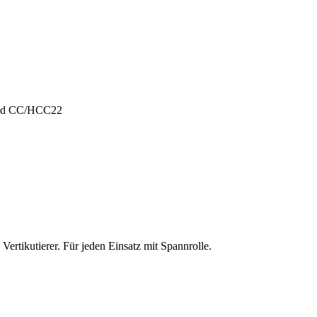
und CC/HCC22
ertikutierer. Für jeden Einsatz mit Spannrolle.