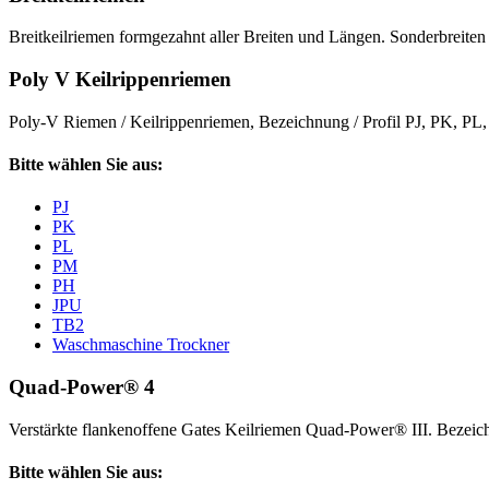
Breitkeilriemen formgezahnt aller Breiten und Längen. Sonderbreiten 
Poly V Keilrippenriemen
Poly-V Riemen / Keilrippenriemen, Bezeichnung / Profil PJ, PK, P
Bitte wählen Sie aus:
PJ
PK
PL
PM
PH
JPU
TB2
Waschmaschine Trockner
Quad-Power® 4
Verstärkte flankenoffene Gates Keilriemen Quad-Power® III. Beze
Bitte wählen Sie aus: