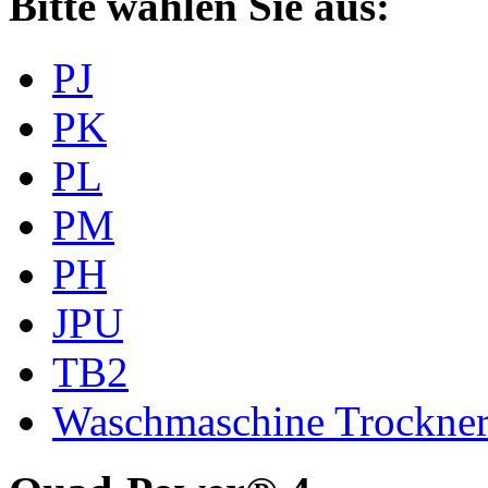
Bitte wählen Sie aus:
PJ
PK
PL
PM
PH
JPU
TB2
Waschmaschine Trockne