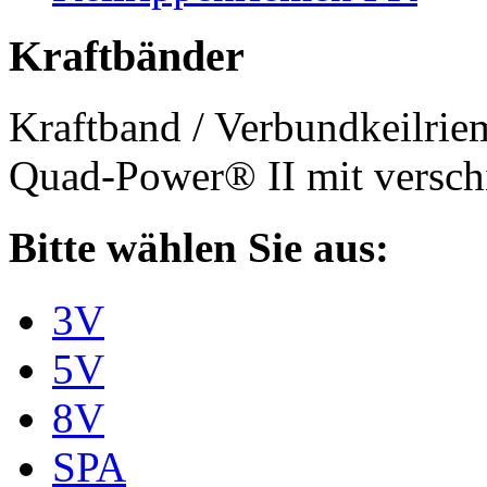
Kraftbänder
Kraftband / Verbundkeilri
Quad-Power® II mit verschi
Bitte wählen Sie aus:
3V
5V
8V
SPA