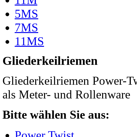
5MS
7MS
11MS
Gliederkeilriemen
Gliederkeilriemen Power-T
als Meter- und Rollenware
Bitte wählen Sie aus:
Power Twist