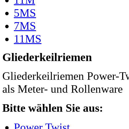
5MS
7MS
11MS
Gliederkeilriemen
Gliederkeilriemen Power-T
als Meter- und Rollenware
Bitte wählen Sie aus:
Power Twist