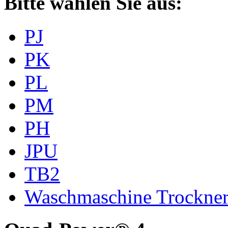
Bitte wählen Sie aus:
PJ
PK
PL
PM
PH
JPU
TB2
Waschmaschine Trockne