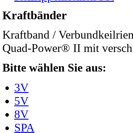
Kraftbänder
Kraftband / Verbundkeilri
Quad-Power® II mit verschi
Bitte wählen Sie aus:
3V
5V
8V
SPA