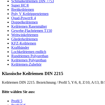
Schmalkeilriemen DIN 7753
Super HC®
Breitkeilriemen
Poly V Keilrippenriemen
Quad-Power® 4
Doppelkeilriemen
Keilriemen Rasenmäher
Gewebe-Flachriemen T150
Weitwinkelriemen
Gliederkeilriemen
KFZ-Keilriemen
Kraftbänder
Lochkeilriemen endlich
Rundriemen Polyurethan
Keilriemen Polyurethan
Keilriemen-Zubehör
Klassische Keilriemen DIN 2215
Keilriemen DIN 2215. Bezeichnung / Profil 5, Y/6, 8, Z/10, A/13, B
Bitte wählen Sie aus:
Profil 5