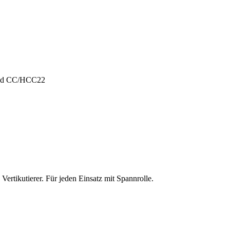
und CC/HCC22
ertikutierer. Für jeden Einsatz mit Spannrolle.