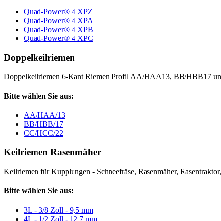
Quad-Power® 4 XPZ
Quad-Power® 4 XPA
Quad-Power® 4 XPB
Quad-Power® 4 XPC
Doppelkeilriemen
Doppelkeilriemen 6-Kant Riemen Profil AA/HAA13, BB/HBB17 
Bitte wählen Sie aus:
AA/HAA/13
BB/HBB/17
CC/HCC/22
Keilriemen Rasenmäher
Keilriemen für Kupplungen - Schneefräse, Rasenmäher, Rasentraktor, V
Bitte wählen Sie aus:
3L - 3/8 Zoll - 9,5 mm
4L - 1/2 Zoll - 12,7 mm