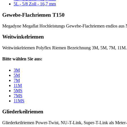
5L - 5/8 Zoll - 16,7 mm
Gewebe-Flachriemen T150
Megadyne Megaflat Hochleistungs Gewebe-Flachriemen endlos aus 
Weitwinkelriemen
Weitwinkelriemen Polyflex Riemen Bezeichnung 3M, 5M, 7M, 11M
Bitte wählen Sie aus:
3M
5M
7M
11M
5MS
7MS
11MS
Gliederkeilriemen
Gliederkeilriemen Power-Twist, NU-T-Link, Super-T-Link als Meter