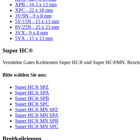
XPB - 16,3 x 13 mm
XPC - 22 x 18 mm
3V/9N - 9 x 8 mm
5V/15N - 15 x 13 mm
8V/25N - 25 x 23 mm
3VX - 9 x 8 mm
5VX - 15 x 13 mm
Super HC®
Verstärkte Gates Keilriemen Super HC® und Super HC®MN. Bezeic
Bitte wählen Sie aus:
Super HC® SPZ
Super HC® SPA
Super HC® SPB
Super HC® SPC
Super HC® MN SPZ
Super HC® MN SPA
Super HC® MN SPB
Super HC® MN SPC
Breitkeilriemen