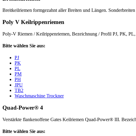
Breitkeilriemen formgezahnt aller Breiten und Längen. Sonderbreiten 
Poly V Keilrippenriemen
Poly-V Riemen / Keilrippenriemen, Bezeichnung / Profil PJ, PK, P
Bitte wählen Sie aus:
PJ
PK
PL
PM
PH
JPU
TB2
Waschmaschine Trockner
Quad-Power® 4
Verstärkte flankenoffene Gates Keilriemen Quad-Power® III. Beze
Bitte wählen Sie aus: