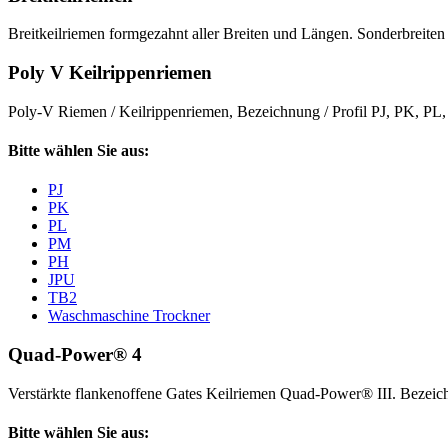
Breitkeilriemen formgezahnt aller Breiten und Längen. Sonderbreiten 
Poly V Keilrippenriemen
Poly-V Riemen / Keilrippenriemen, Bezeichnung / Profil PJ, PK, P
Bitte wählen Sie aus:
PJ
PK
PL
PM
PH
JPU
TB2
Waschmaschine Trockner
Quad-Power® 4
Verstärkte flankenoffene Gates Keilriemen Quad-Power® III. Beze
Bitte wählen Sie aus: