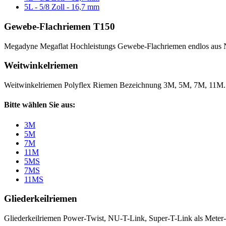
5L - 5/8 Zoll - 16,7 mm
Gewebe-Flachriemen T150
Megadyne Megaflat Hochleistungs Gewebe-Flachriemen endlos aus 
Weitwinkelriemen
Weitwinkelriemen Polyflex Riemen Bezeichnung 3M, 5M, 7M, 11M
Bitte wählen Sie aus:
3M
5M
7M
11M
5MS
7MS
11MS
Gliederkeilriemen
Gliederkeilriemen Power-Twist, NU-T-Link, Super-T-Link als Meter