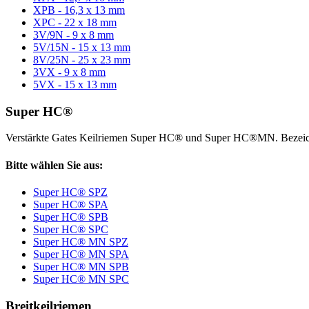
XPB - 16,3 x 13 mm
XPC - 22 x 18 mm
3V/9N - 9 x 8 mm
5V/15N - 15 x 13 mm
8V/25N - 25 x 23 mm
3VX - 9 x 8 mm
5VX - 15 x 13 mm
Super HC®
Verstärkte Gates Keilriemen Super HC® und Super HC®MN. Bezeic
Bitte wählen Sie aus:
Super HC® SPZ
Super HC® SPA
Super HC® SPB
Super HC® SPC
Super HC® MN SPZ
Super HC® MN SPA
Super HC® MN SPB
Super HC® MN SPC
Breitkeilriemen