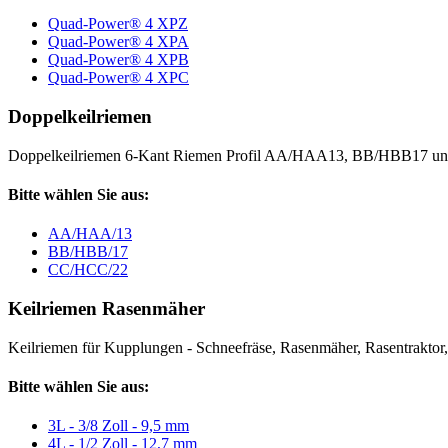
Quad-Power® 4 XPZ
Quad-Power® 4 XPA
Quad-Power® 4 XPB
Quad-Power® 4 XPC
Doppelkeilriemen
Doppelkeilriemen 6-Kant Riemen Profil AA/HAA13, BB/HBB17 
Bitte wählen Sie aus:
AA/HAA/13
BB/HBB/17
CC/HCC/22
Keilriemen Rasenmäher
Keilriemen für Kupplungen - Schneefräse, Rasenmäher, Rasentraktor, V
Bitte wählen Sie aus:
3L - 3/8 Zoll - 9,5 mm
4L - 1/2 Zoll - 12,7 mm