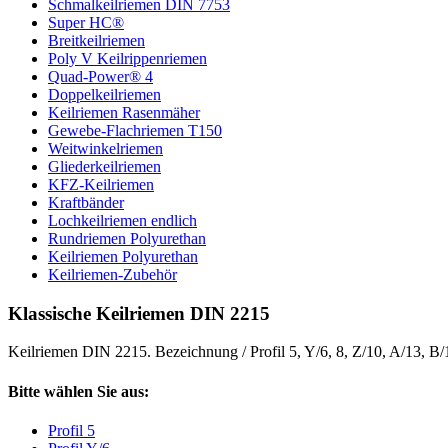
Schmalkeilriemen DIN 7753
Super HC®
Breitkeilriemen
Poly V Keilrippenriemen
Quad-Power® 4
Doppelkeilriemen
Keilriemen Rasenmäher
Gewebe-Flachriemen T150
Weitwinkelriemen
Gliederkeilriemen
KFZ-Keilriemen
Kraftbänder
Lochkeilriemen endlich
Rundriemen Polyurethan
Keilriemen Polyurethan
Keilriemen-Zubehör
Klassische Keilriemen DIN 2215
Keilriemen DIN 2215. Bezeichnung / Profil 5, Y/6, 8, Z/10, A/13, B
Bitte wählen Sie aus:
Profil 5