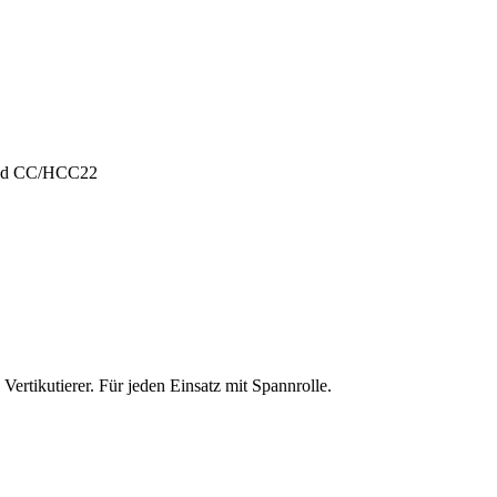
und CC/HCC22
ertikutierer. Für jeden Einsatz mit Spannrolle.