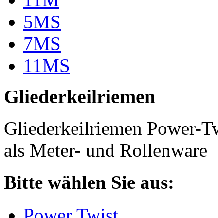
5MS
7MS
11MS
Gliederkeilriemen
Gliederkeilriemen Power-T
als Meter- und Rollenware
Bitte wählen Sie aus:
Power Twist