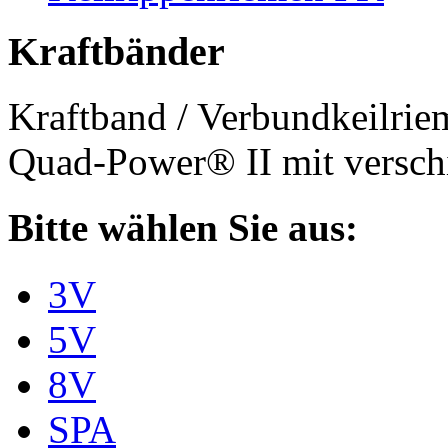
Kraftbänder
Kraftband / Verbundkeilri
Quad-Power® II mit verschi
Bitte wählen Sie aus:
3V
5V
8V
SPA