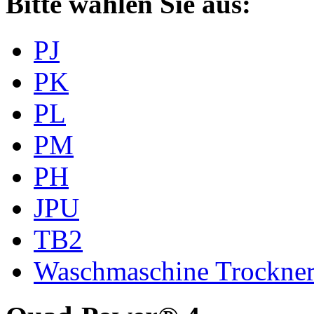
Bitte wählen Sie aus:
PJ
PK
PL
PM
PH
JPU
TB2
Waschmaschine Trockne