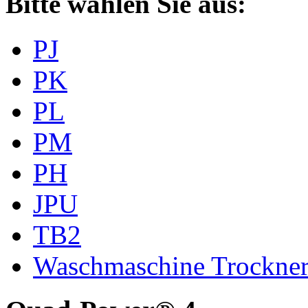
Bitte wählen Sie aus:
PJ
PK
PL
PM
PH
JPU
TB2
Waschmaschine Trockne