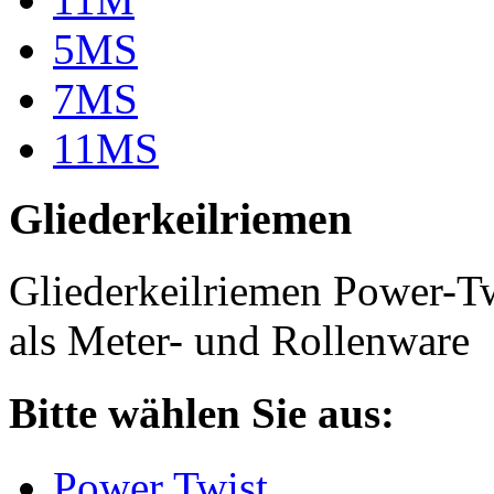
5MS
7MS
11MS
Gliederkeilriemen
Gliederkeilriemen Power-T
als Meter- und Rollenware
Bitte wählen Sie aus:
Power Twist