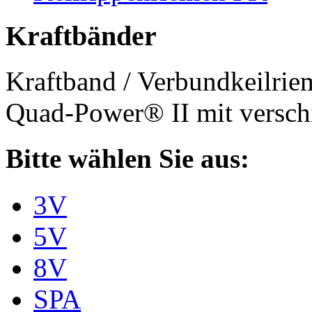
Kraftbänder
Kraftband / Verbundkeilri
Quad-Power® II mit verschi
Bitte wählen Sie aus:
3V
5V
8V
SPA