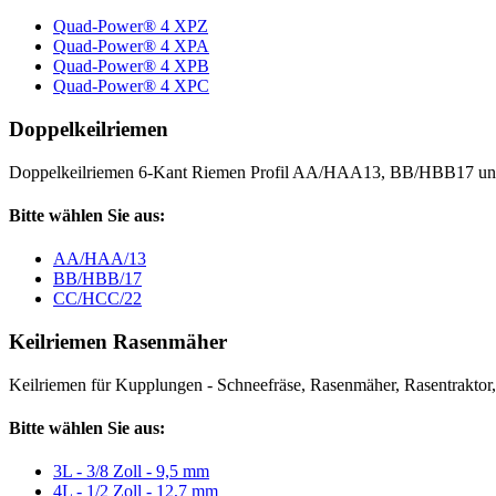
Quad-Power® 4 XPZ
Quad-Power® 4 XPA
Quad-Power® 4 XPB
Quad-Power® 4 XPC
Doppelkeilriemen
Doppelkeilriemen 6-Kant Riemen Profil AA/HAA13, BB/HBB17 
Bitte wählen Sie aus:
AA/HAA/13
BB/HBB/17
CC/HCC/22
Keilriemen Rasenmäher
Keilriemen für Kupplungen - Schneefräse, Rasenmäher, Rasentraktor, V
Bitte wählen Sie aus:
3L - 3/8 Zoll - 9,5 mm
4L - 1/2 Zoll - 12,7 mm