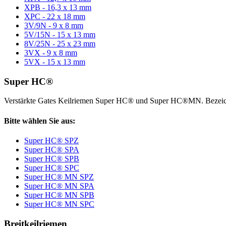
XPB - 16,3 x 13 mm
XPC - 22 x 18 mm
3V/9N - 9 x 8 mm
5V/15N - 15 x 13 mm
8V/25N - 25 x 23 mm
3VX - 9 x 8 mm
5VX - 15 x 13 mm
Super HC®
Verstärkte Gates Keilriemen Super HC® und Super HC®MN. Bezeic
Bitte wählen Sie aus:
Super HC® SPZ
Super HC® SPA
Super HC® SPB
Super HC® SPC
Super HC® MN SPZ
Super HC® MN SPA
Super HC® MN SPB
Super HC® MN SPC
Breitkeilriemen