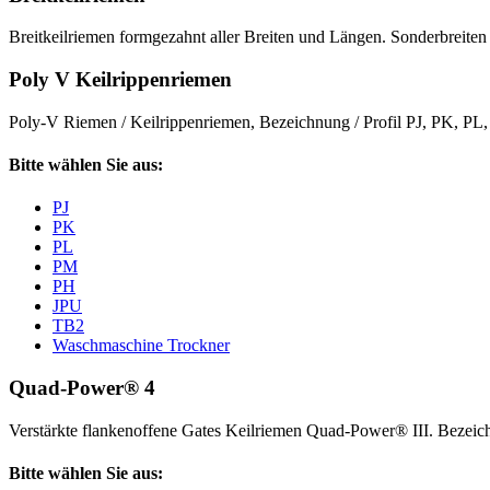
Breitkeilriemen formgezahnt aller Breiten und Längen. Sonderbreiten 
Poly V Keilrippenriemen
Poly-V Riemen / Keilrippenriemen, Bezeichnung / Profil PJ, PK, P
Bitte wählen Sie aus:
PJ
PK
PL
PM
PH
JPU
TB2
Waschmaschine Trockner
Quad-Power® 4
Verstärkte flankenoffene Gates Keilriemen Quad-Power® III. Beze
Bitte wählen Sie aus: