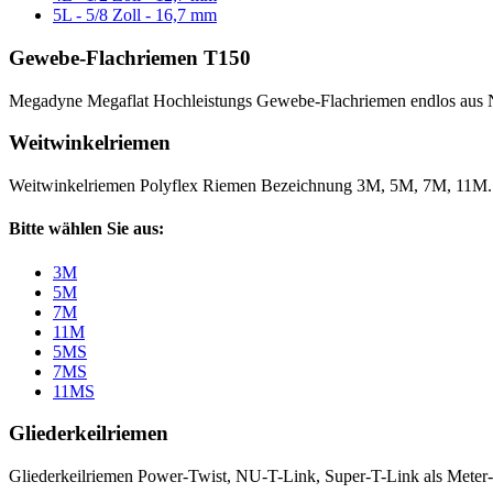
5L - 5/8 Zoll - 16,7 mm
Gewebe-Flachriemen T150
Megadyne Megaflat Hochleistungs Gewebe-Flachriemen endlos aus 
Weitwinkelriemen
Weitwinkelriemen Polyflex Riemen Bezeichnung 3M, 5M, 7M, 11M
Bitte wählen Sie aus:
3M
5M
7M
11M
5MS
7MS
11MS
Gliederkeilriemen
Gliederkeilriemen Power-Twist, NU-T-Link, Super-T-Link als Meter