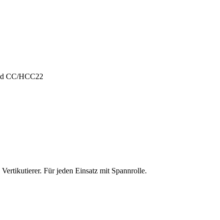
und CC/HCC22
ertikutierer. Für jeden Einsatz mit Spannrolle.