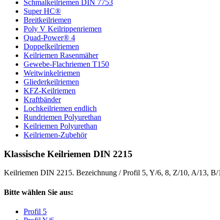
Schmalkeilriemen DIN 7753
Super HC®
Breitkeilriemen
Poly V Keilrippenriemen
Quad-Power® 4
Doppelkeilriemen
Keilriemen Rasenmäher
Gewebe-Flachriemen T150
Weitwinkelriemen
Gliederkeilriemen
KFZ-Keilriemen
Kraftbänder
Lochkeilriemen endlich
Rundriemen Polyurethan
Keilriemen Polyurethan
Keilriemen-Zubehör
Klassische Keilriemen DIN 2215
Keilriemen DIN 2215. Bezeichnung / Profil 5, Y/6, 8, Z/10, A/13, B
Bitte wählen Sie aus:
Profil 5