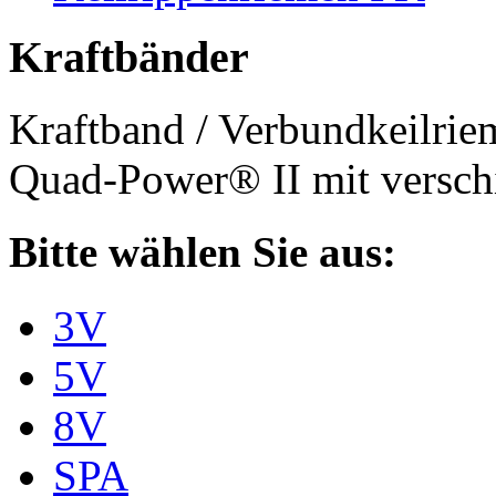
Kraftbänder
Kraftband / Verbundkeilri
Quad-Power® II mit verschi
Bitte wählen Sie aus:
3V
5V
8V
SPA