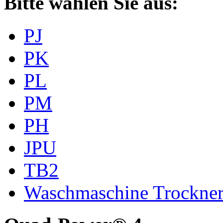
Bitte wählen Sie aus:
PJ
PK
PL
PM
PH
JPU
TB2
Waschmaschine Trockne