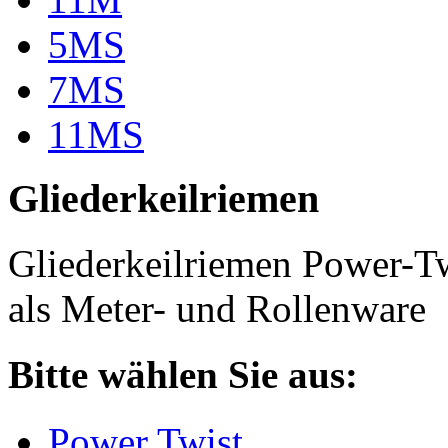
5MS
7MS
11MS
Gliederkeilriemen
Gliederkeilriemen Power-T
als Meter- und Rollenware
Bitte wählen Sie aus:
Power Twist