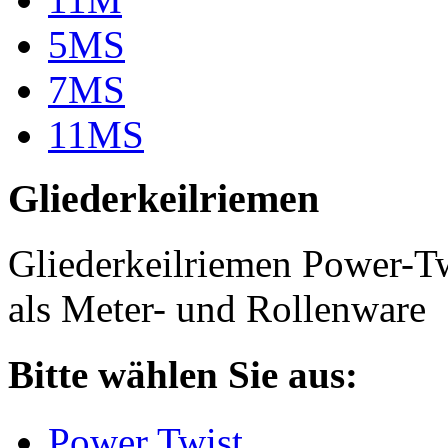
5MS
7MS
11MS
Gliederkeilriemen
Gliederkeilriemen Power-T
als Meter- und Rollenware
Bitte wählen Sie aus:
Power Twist