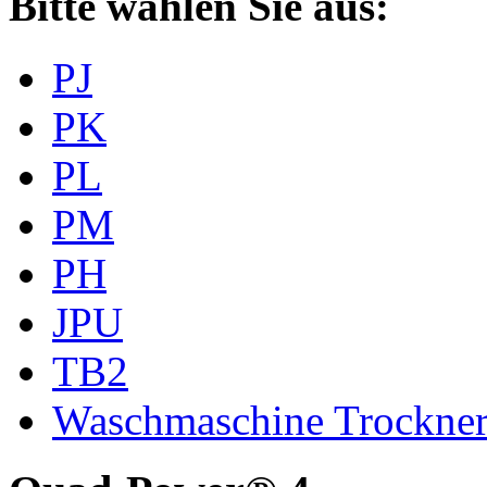
Bitte wählen Sie aus:
PJ
PK
PL
PM
PH
JPU
TB2
Waschmaschine Trockne