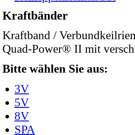
Kraftbänder
Kraftband / Verbundkeilri
Quad-Power® II mit verschi
Bitte wählen Sie aus:
3V
5V
8V
SPA