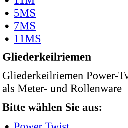
5MS
7MS
11MS
Gliederkeilriemen
Gliederkeilriemen Power-T
als Meter- und Rollenware
Bitte wählen Sie aus:
Power Twist