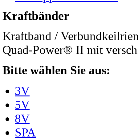
Kraftbänder
Kraftband / Verbundkeilri
Quad-Power® II mit verschi
Bitte wählen Sie aus:
3V
5V
8V
SPA