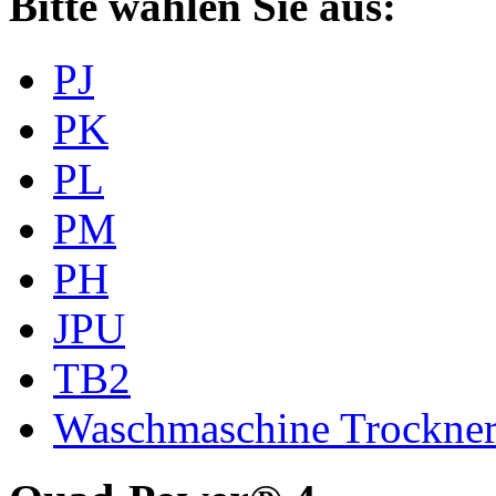
Bitte wählen Sie aus:
PJ
PK
PL
PM
PH
JPU
TB2
Waschmaschine Trockne