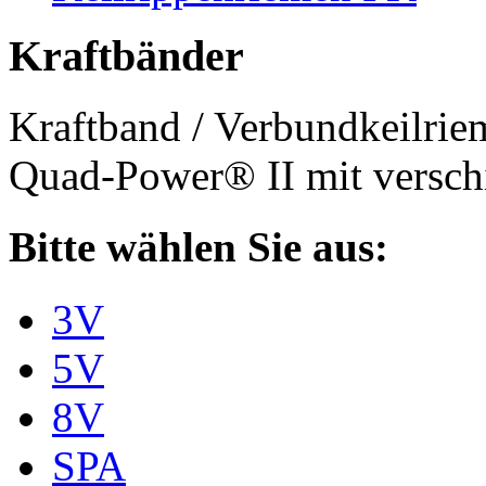
Kraftbänder
Kraftband / Verbundkeilri
Quad-Power® II mit verschi
Bitte wählen Sie aus:
3V
5V
8V
SPA