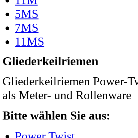
5MS
7MS
11MS
Gliederkeilriemen
Gliederkeilriemen Power-T
als Meter- und Rollenware
Bitte wählen Sie aus:
Power Twist