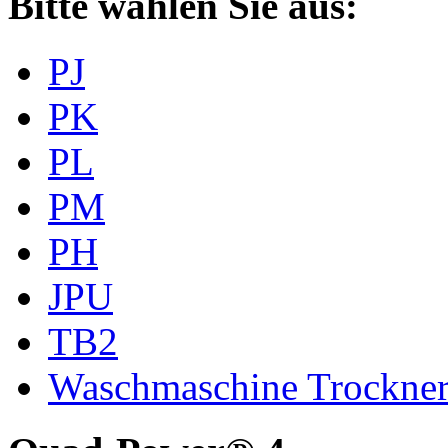
Bitte wählen Sie aus:
PJ
PK
PL
PM
PH
JPU
TB2
Waschmaschine Trockne