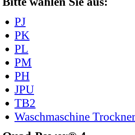
Bitte wählen Sie aus:
PJ
PK
PL
PM
PH
JPU
TB2
Waschmaschine Trockne