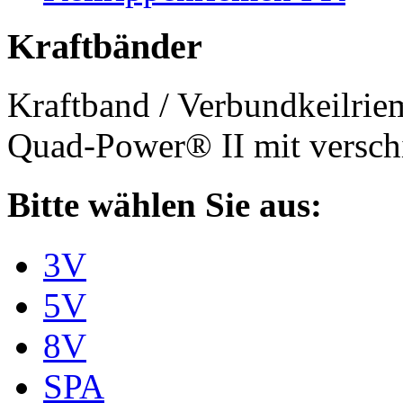
Kraftbänder
Kraftband / Verbundkeilri
Quad-Power® II mit verschi
Bitte wählen Sie aus:
3V
5V
8V
SPA