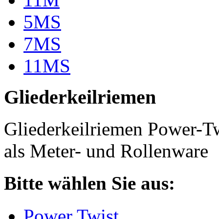
5MS
7MS
11MS
Gliederkeilriemen
Gliederkeilriemen Power-T
als Meter- und Rollenware
Bitte wählen Sie aus:
Power Twist