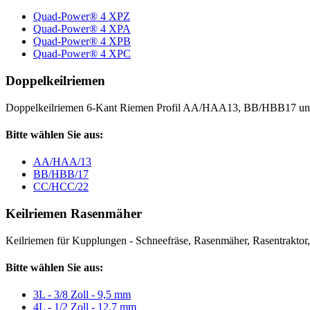
Quad-Power® 4 XPZ
Quad-Power® 4 XPA
Quad-Power® 4 XPB
Quad-Power® 4 XPC
Doppelkeilriemen
Doppelkeilriemen 6-Kant Riemen Profil AA/HAA13, BB/HBB17 
Bitte wählen Sie aus:
AA/HAA/13
BB/HBB/17
CC/HCC/22
Keilriemen Rasenmäher
Keilriemen für Kupplungen - Schneefräse, Rasenmäher, Rasentraktor, V
Bitte wählen Sie aus:
3L - 3/8 Zoll - 9,5 mm
4L - 1/2 Zoll - 12,7 mm