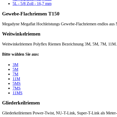
5L - 5/8 Zoll - 16,7 mm
Gewebe-Flachriemen T150
Megadyne Megaflat Hochleistungs Gewebe-Flachriemen endlos aus 
Weitwinkelriemen
Weitwinkelriemen Polyflex Riemen Bezeichnung 3M, 5M, 7M, 11M
Bitte wählen Sie aus:
3M
5M
7M
11M
5MS
7MS
11MS
Gliederkeilriemen
Gliederkeilriemen Power-Twist, NU-T-Link, Super-T-Link als Meter