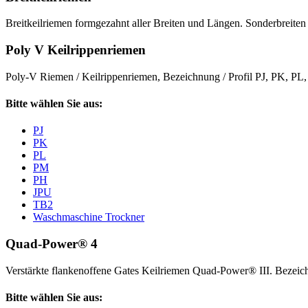
Breitkeilriemen formgezahnt aller Breiten und Längen. Sonderbreiten 
Poly V Keilrippenriemen
Poly-V Riemen / Keilrippenriemen, Bezeichnung / Profil PJ, PK, P
Bitte wählen Sie aus:
PJ
PK
PL
PM
PH
JPU
TB2
Waschmaschine Trockner
Quad-Power® 4
Verstärkte flankenoffene Gates Keilriemen Quad-Power® III. Beze
Bitte wählen Sie aus: