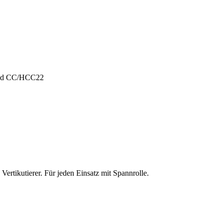
und CC/HCC22
ertikutierer. Für jeden Einsatz mit Spannrolle.