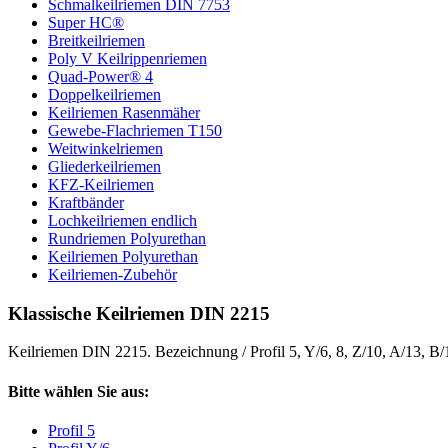
Schmalkeilriemen DIN 7753
Super HC®
Breitkeilriemen
Poly V Keilrippenriemen
Quad-Power® 4
Doppelkeilriemen
Keilriemen Rasenmäher
Gewebe-Flachriemen T150
Weitwinkelriemen
Gliederkeilriemen
KFZ-Keilriemen
Kraftbänder
Lochkeilriemen endlich
Rundriemen Polyurethan
Keilriemen Polyurethan
Keilriemen-Zubehör
Klassische Keilriemen DIN 2215
Keilriemen DIN 2215. Bezeichnung / Profil 5, Y/6, 8, Z/10, A/13, B
Bitte wählen Sie aus:
Profil 5