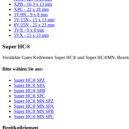
XPB - 16,3 x 13 mm
XPC - 22 x 18 mm
3V/9N - 9 x 8 mm
5V/15N - 15 x 13 mm
8V/25N - 25 x 23 mm
3VX - 9 x 8 mm
5VX - 15 x 13 mm
Super HC®
Verstärkte Gates Keilriemen Super HC® und Super HC®MN. Bezeic
Bitte wählen Sie aus:
Super HC® SPZ
Super HC® SPA
Super HC® SPB
Super HC® SPC
Super HC® MN SPZ
Super HC® MN SPA
Super HC® MN SPB
Super HC® MN SPC
Breitkeilriemen