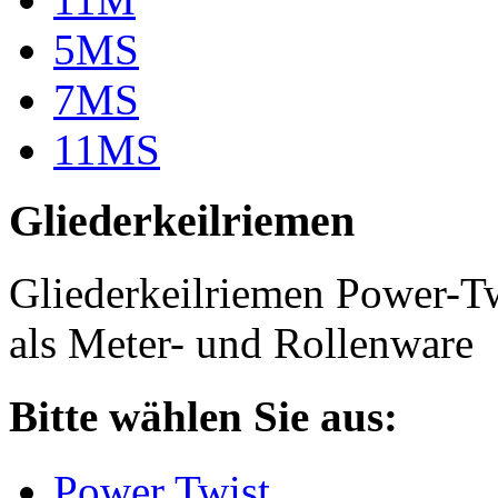
5MS
7MS
11MS
Gliederkeilriemen
Gliederkeilriemen Power-T
als Meter- und Rollenware
Bitte wählen Sie aus:
Power Twist