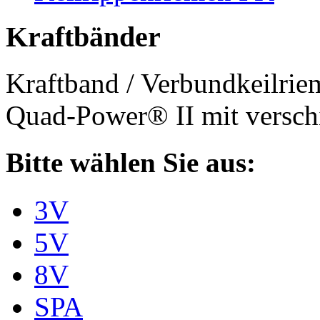
Kraftbänder
Kraftband / Verbundkeilri
Quad-Power® II mit verschi
Bitte wählen Sie aus:
3V
5V
8V
SPA