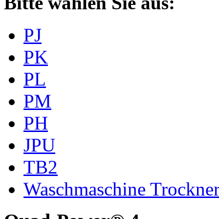
Bitte wählen Sie aus:
PJ
PK
PL
PM
PH
JPU
TB2
Waschmaschine Trockne