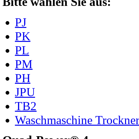
Bitte wählen Sie aus:
PJ
PK
PL
PM
PH
JPU
TB2
Waschmaschine Trockne