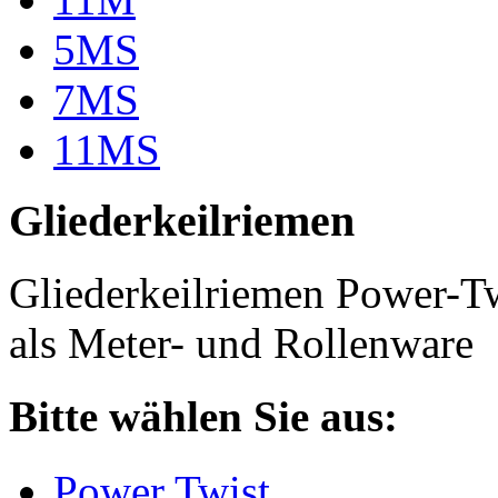
5MS
7MS
11MS
Gliederkeilriemen
Gliederkeilriemen Power-T
als Meter- und Rollenware
Bitte wählen Sie aus:
Power Twist