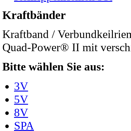
Kraftbänder
Kraftband / Verbundkeilri
Quad-Power® II mit verschi
Bitte wählen Sie aus:
3V
5V
8V
SPA