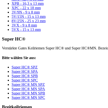
XPB - 16,3 x 13 mm
XPC - 22 x 18 mm
3V/9N - 9 x 8 mm
5V/15N - 15 x 13 mm
8V/25N - 25 x 23 mm
3VX - 9 x 8 mm
5VX - 15 x 13 mm
Super HC®
Verstärkte Gates Keilriemen Super HC® und Super HC®MN. Bezeic
Bitte wählen Sie aus:
Super HC® SPZ
Super HC® SPA
Super HC® SPB
Super HC® SPC
Super HC® MN SPZ
Super HC® MN SPA
Super HC® MN SPB
Super HC® MN SPC
Breitkeilriemen