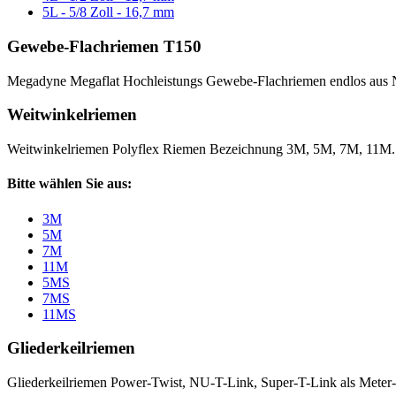
5L - 5/8 Zoll - 16,7 mm
Gewebe-Flachriemen T150
Megadyne Megaflat Hochleistungs Gewebe-Flachriemen endlos aus 
Weitwinkelriemen
Weitwinkelriemen Polyflex Riemen Bezeichnung 3M, 5M, 7M, 11M
Bitte wählen Sie aus:
3M
5M
7M
11M
5MS
7MS
11MS
Gliederkeilriemen
Gliederkeilriemen Power-Twist, NU-T-Link, Super-T-Link als Meter