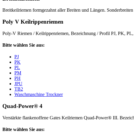
Breitkeilriemen formgezahnt aller Breiten und Längen. Sonderbreiten 
Poly V Keilrippenriemen
Poly-V Riemen / Keilrippenriemen, Bezeichnung / Profil PJ, PK, P
Bitte wählen Sie aus:
PJ
PK
PL
PM
PH
JPU
TB2
Waschmaschine Trockner
Quad-Power® 4
Verstärkte flankenoffene Gates Keilriemen Quad-Power® III. Beze
Bitte wählen Sie aus: