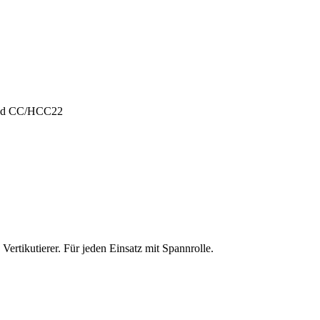
und CC/HCC22
ertikutierer. Für jeden Einsatz mit Spannrolle.