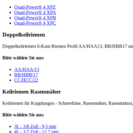
Quad-Power® 4 XPZ
Quad-Power® 4 XPA
Quad-Power® 4 XPB
Quad-Power® 4 XPC
Doppelkeilriemen
Doppelkeilriemen 6-Kant Riemen Profil AA/HAA13, BB/HBB17 
Bitte wählen Sie aus:
AA/HAA/13
BB/HBB/17
CC/HCC/22
Keilriemen Rasenmäher
Keilriemen für Kupplungen - Schneefräse, Rasenmäher, Rasentraktor, V
Bitte wählen Sie aus:
3L - 3/8 Zoll - 9,5 mm
4L - 1/2 Zoll - 12,7 mm