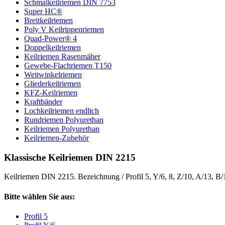
Schmalkeilriemen DIN 7753
Super HC®
Breitkeilriemen
Poly V Keilrippenriemen
Quad-Power® 4
Doppelkeilriemen
Keilriemen Rasenmäher
Gewebe-Flachriemen T150
Weitwinkelriemen
Gliederkeilriemen
KFZ-Keilriemen
Kraftbänder
Lochkeilriemen endlich
Rundriemen Polyurethan
Keilriemen Polyurethan
Keilriemen-Zubehör
Klassische Keilriemen DIN 2215
Keilriemen DIN 2215. Bezeichnung / Profil 5, Y/6, 8, Z/10, A/13, B
Bitte wählen Sie aus:
Profil 5