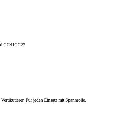
und CC/HCC22
ertikutierer. Für jeden Einsatz mit Spannrolle.