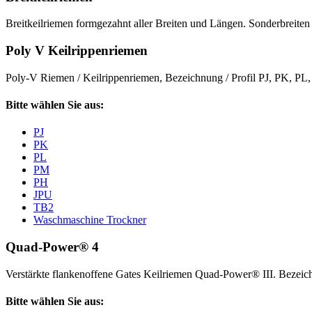
Breitkeilriemen formgezahnt aller Breiten und Längen. Sonderbreiten 
Poly V Keilrippenriemen
Poly-V Riemen / Keilrippenriemen, Bezeichnung / Profil PJ, PK, P
Bitte wählen Sie aus:
PJ
PK
PL
PM
PH
JPU
TB2
Waschmaschine Trockner
Quad-Power® 4
Verstärkte flankenoffene Gates Keilriemen Quad-Power® III. Beze
Bitte wählen Sie aus: