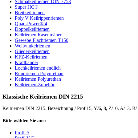
Schmalkeilriemen DIN 7753
Super HC®
Breitkeilriemen
Poly V Keilrippenriemen
Quad-Power® 4
Doppelkeilriemen
Keilriemen Rasenmäher
Gewebe-Flachriemen T150
Weitwinkelriemen
Gliederkeilriemen
KFZ-Keilriemen
Kraftbänder
Lochkeilriemen endlich
Rundriemen Polyurethan
Keilriemen Polyurethan
Keilriemen-Zubehör
Klassische Keilriemen DIN 2215
Keilriemen DIN 2215. Bezeichnung / Profil 5, Y/6, 8, Z/10, A/13, B
Bitte wählen Sie aus:
Profil 5