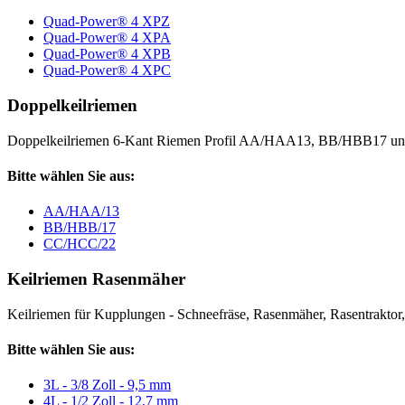
Quad-Power® 4 XPZ
Quad-Power® 4 XPA
Quad-Power® 4 XPB
Quad-Power® 4 XPC
Doppelkeilriemen
Doppelkeilriemen 6-Kant Riemen Profil AA/HAA13, BB/HBB17 
Bitte wählen Sie aus:
AA/HAA/13
BB/HBB/17
CC/HCC/22
Keilriemen Rasenmäher
Keilriemen für Kupplungen - Schneefräse, Rasenmäher, Rasentraktor, V
Bitte wählen Sie aus:
3L - 3/8 Zoll - 9,5 mm
4L - 1/2 Zoll - 12,7 mm