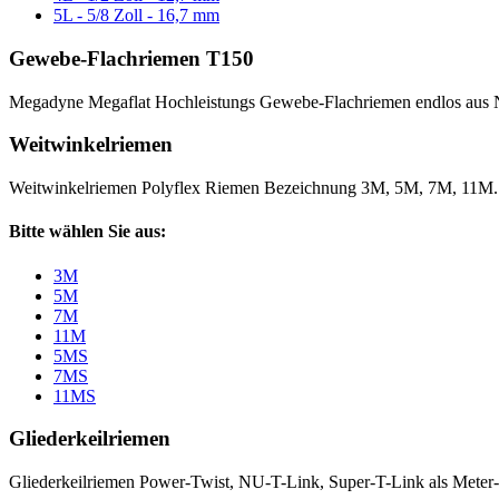
5L - 5/8 Zoll - 16,7 mm
Gewebe-Flachriemen T150
Megadyne Megaflat Hochleistungs Gewebe-Flachriemen endlos aus 
Weitwinkelriemen
Weitwinkelriemen Polyflex Riemen Bezeichnung 3M, 5M, 7M, 11M
Bitte wählen Sie aus:
3M
5M
7M
11M
5MS
7MS
11MS
Gliederkeilriemen
Gliederkeilriemen Power-Twist, NU-T-Link, Super-T-Link als Meter