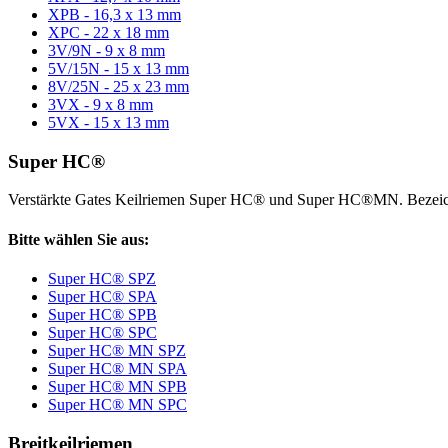
XPB - 16,3 x 13 mm
XPC - 22 x 18 mm
3V/9N - 9 x 8 mm
5V/15N - 15 x 13 mm
8V/25N - 25 x 23 mm
3VX - 9 x 8 mm
5VX - 15 x 13 mm
Super HC®
Verstärkte Gates Keilriemen Super HC® und Super HC®MN. Bezeic
Bitte wählen Sie aus:
Super HC® SPZ
Super HC® SPA
Super HC® SPB
Super HC® SPC
Super HC® MN SPZ
Super HC® MN SPA
Super HC® MN SPB
Super HC® MN SPC
Breitkeilriemen