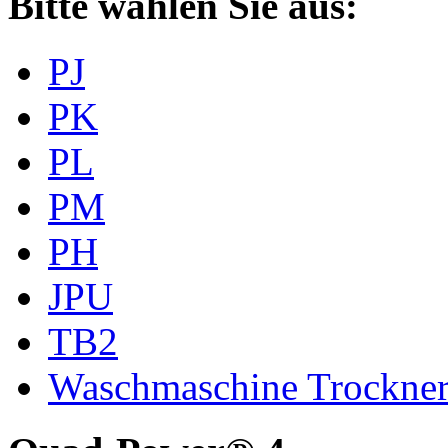
Bitte wählen Sie aus:
PJ
PK
PL
PM
PH
JPU
TB2
Waschmaschine Trockne