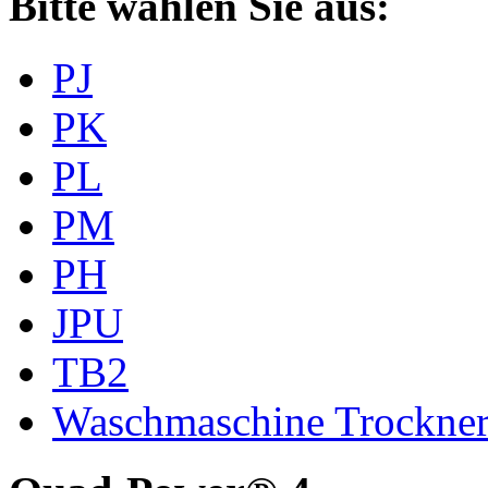
Bitte wählen Sie aus:
PJ
PK
PL
PM
PH
JPU
TB2
Waschmaschine Trockne