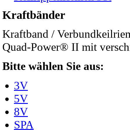
Kraftbänder
Kraftband / Verbundkeilri
Quad-Power® II mit verschi
Bitte wählen Sie aus:
3V
5V
8V
SPA