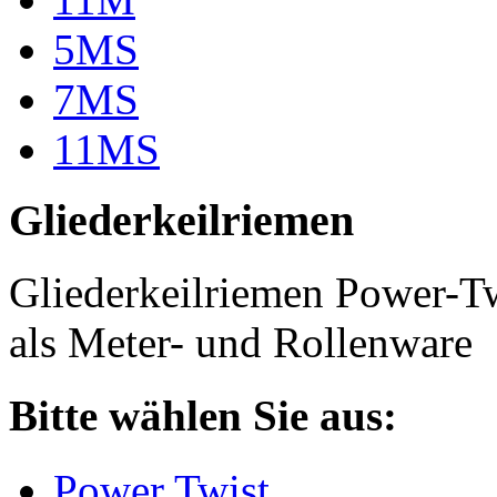
5MS
7MS
11MS
Gliederkeilriemen
Gliederkeilriemen Power-T
als Meter- und Rollenware
Bitte wählen Sie aus:
Power Twist