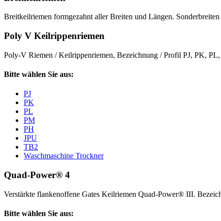
Breitkeilriemen formgezahnt aller Breiten und Längen. Sonderbreiten 
Poly V Keilrippenriemen
Poly-V Riemen / Keilrippenriemen, Bezeichnung / Profil PJ, PK, P
Bitte wählen Sie aus:
PJ
PK
PL
PM
PH
JPU
TB2
Waschmaschine Trockner
Quad-Power® 4
Verstärkte flankenoffene Gates Keilriemen Quad-Power® III. Beze
Bitte wählen Sie aus: