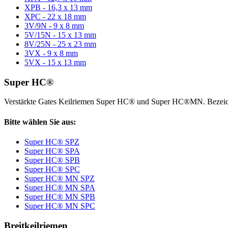
XPB - 16,3 x 13 mm
XPC - 22 x 18 mm
3V/9N - 9 x 8 mm
5V/15N - 15 x 13 mm
8V/25N - 25 x 23 mm
3VX - 9 x 8 mm
5VX - 15 x 13 mm
Super HC®
Verstärkte Gates Keilriemen Super HC® und Super HC®MN. Bezeic
Bitte wählen Sie aus:
Super HC® SPZ
Super HC® SPA
Super HC® SPB
Super HC® SPC
Super HC® MN SPZ
Super HC® MN SPA
Super HC® MN SPB
Super HC® MN SPC
Breitkeilriemen