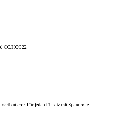
und CC/HCC22
ertikutierer. Für jeden Einsatz mit Spannrolle.