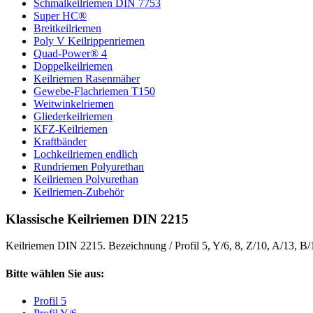
Schmalkeilriemen DIN 7753
Super HC®
Breitkeilriemen
Poly V Keilrippenriemen
Quad-Power® 4
Doppelkeilriemen
Keilriemen Rasenmäher
Gewebe-Flachriemen T150
Weitwinkelriemen
Gliederkeilriemen
KFZ-Keilriemen
Kraftbänder
Lochkeilriemen endlich
Rundriemen Polyurethan
Keilriemen Polyurethan
Keilriemen-Zubehör
Klassische Keilriemen DIN 2215
Keilriemen DIN 2215. Bezeichnung / Profil 5, Y/6, 8, Z/10, A/13, B
Bitte wählen Sie aus:
Profil 5