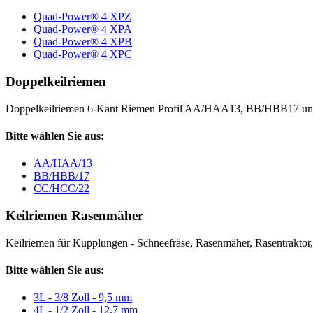
Quad-Power® 4 XPZ
Quad-Power® 4 XPA
Quad-Power® 4 XPB
Quad-Power® 4 XPC
Doppelkeilriemen
Doppelkeilriemen 6-Kant Riemen Profil AA/HAA13, BB/HBB17 
Bitte wählen Sie aus:
AA/HAA/13
BB/HBB/17
CC/HCC/22
Keilriemen Rasenmäher
Keilriemen für Kupplungen - Schneefräse, Rasenmäher, Rasentraktor, V
Bitte wählen Sie aus:
3L - 3/8 Zoll - 9,5 mm
4L - 1/2 Zoll - 12,7 mm