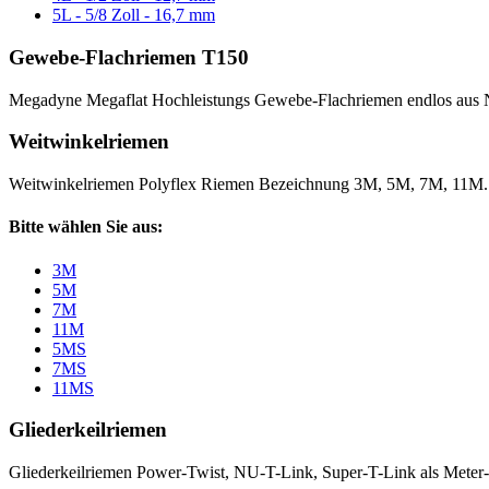
5L - 5/8 Zoll - 16,7 mm
Gewebe-Flachriemen T150
Megadyne Megaflat Hochleistungs Gewebe-Flachriemen endlos aus 
Weitwinkelriemen
Weitwinkelriemen Polyflex Riemen Bezeichnung 3M, 5M, 7M, 11M
Bitte wählen Sie aus:
3M
5M
7M
11M
5MS
7MS
11MS
Gliederkeilriemen
Gliederkeilriemen Power-Twist, NU-T-Link, Super-T-Link als Meter