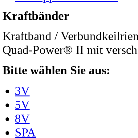
Kraftbänder
Kraftband / Verbundkeilri
Quad-Power® II mit verschi
Bitte wählen Sie aus:
3V
5V
8V
SPA