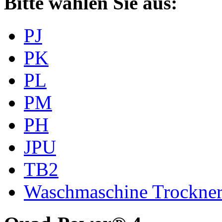
Bitte wählen Sie aus:
PJ
PK
PL
PM
PH
JPU
TB2
Waschmaschine Trockne