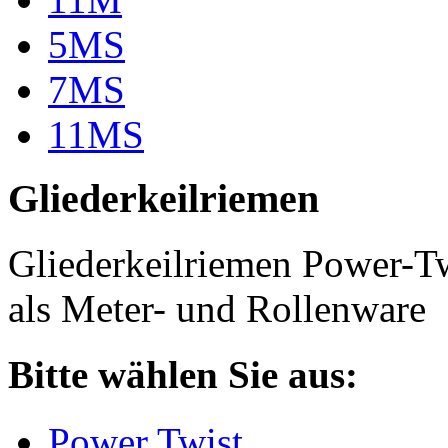
5MS
7MS
11MS
Gliederkeilriemen
Gliederkeilriemen Power-T
als Meter- und Rollenware
Bitte wählen Sie aus:
Power Twist